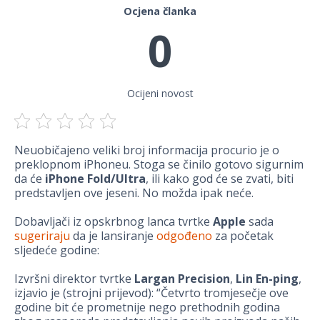
Ocjena članka
0
Ocijeni novost
Neuobičajeno veliki broj informacija procurio je o
preklopnom iPhoneu. Stoga se činilo gotovo sigurnim
da će
iPhone Fold/Ultra
, ili kako god će se zvati, biti
predstavljen ove jeseni. No možda ipak neće.
Dobavljači iz opskrbnog lanca tvrtke
Apple
sada
sugeriraju
da je lansiranje
odgođeno
za početak
sljedeće godine:
Izvršni direktor tvrtke
Largan Precision
,
Lin En-ping
,
izjavio je (strojni prijevod): “Četvrto tromjesečje ove
godine bit će prometnije nego prethodnih godina