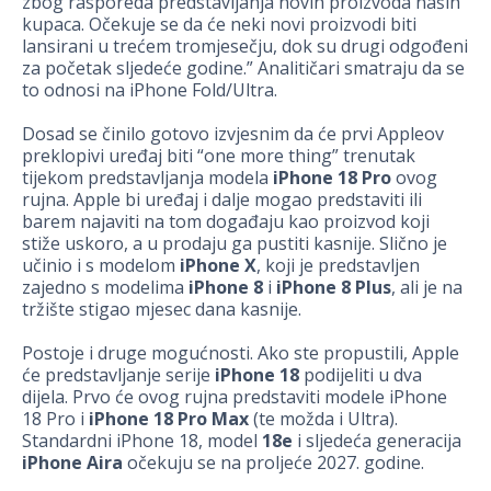
zbog rasporeda predstavljanja novih proizvoda naših
kupaca. Očekuje se da će neki novi proizvodi biti
lansirani u trećem tromjesečju, dok su drugi odgođeni
za početak sljedeće godine.” Analitičari smatraju da se
to odnosi na iPhone Fold/Ultra.
Dosad se činilo gotovo izvjesnim da će prvi Appleov
preklopivi uređaj biti “one more thing” trenutak
tijekom predstavljanja modela
iPhone 18 Pro
ovog
rujna. Apple bi uređaj i dalje mogao predstaviti ili
barem najaviti na tom događaju kao proizvod koji
stiže uskoro, a u prodaju ga pustiti kasnije. Slično je
učinio i s modelom
iPhone X
, koji je predstavljen
zajedno s modelima
iPhone 8
i
iPhone 8 Plus
, ali je na
tržište stigao mjesec dana kasnije.
Postoje i druge mogućnosti. Ako ste propustili, Apple
će predstavljanje serije
iPhone 18
podijeliti u dva
dijela. Prvo će ovog rujna predstaviti modele iPhone
18 Pro i
iPhone 18 Pro Max
(te možda i Ultra).
Standardni iPhone 18, model
18e
i sljedeća generacija
iPhone Aira
očekuju se na proljeće 2027. godine.