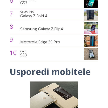
6
G53
7
SAMSUNG
Galaxy Z Fold 4
8
Samsung Galaxy Z Flip4
9
Motorola Edge 30 Pro
10
CAT
S53
Usporedi mobitele