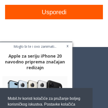
x
Moglo bi te i ovo zanimati...
Apple za seriju iPhone 20
navodno priprema značajan
redizajn
Novosti
Testovi / Recenzije
Top Liste
Cafe Mobil
Usporedi mobitele
Pojmovnik
Mobil.hr koristi kolačiće za pružanje boljeg
Impressum
Marketing
korisničkog iskustva. Postavke kolačića
Pravne odredbe