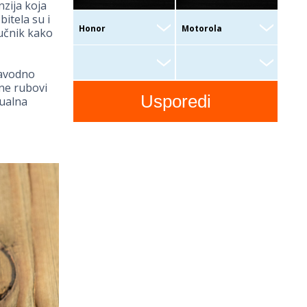
zija koja
itela su i
vučnik kako
navodno
ine rubovi
zualna