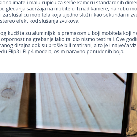
lona imate i malu rupicu za selfie kameru standardnih dimen
d gledanja sadržaja na mobitelu. Iznad kamere, na rubu mob
zi za slušalicu mobitela koja ujedno služi i kao sekundarni z
 stereo efekt kod slušanja zvukova.
g kućišta su aluminijski s premazom u boji mobitela koji 
otpornost na grebanje iako taj dio nismo testirali. Ove god
ranog dizajna dok su prošle bili matirani, a to je i najveća vi
eđu Flip3 i Flip4 modela, osim naravno ponuđenih boja.