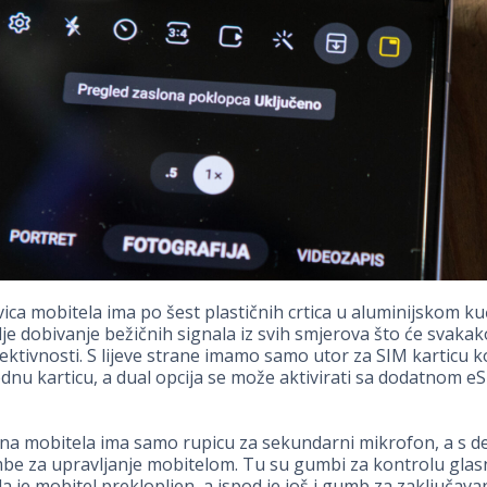
ica mobitela ima po šest plastičnih crtica u aluminijskom ku
lje dobivanje bežičnih signala iz svih smjerova što će svaka
ktivnosti. S lijeve strane imamo samo utor za SIM karticu k
dnu karticu, a dual opcija se može aktivirati sa dodatnom e
na mobitela ima samo rupicu za sekundarni mikrofon, a s d
e za upravljanje mobitelom. Tu su gumbi za kontrolu glasn
da je mobitel preklopljen, a ispod je još i gumb za zaključava