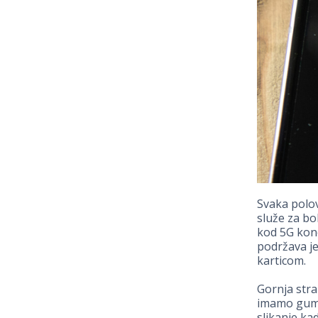
Svaka polov
služe za bo
kod 5G kone
podržava je
karticom.
Gornja stra
imamo gumb
slikanje ka