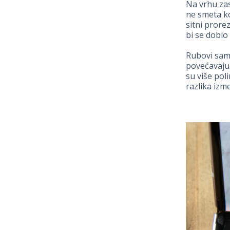
Na vrhu zas
ne smeta ko
sitni prore
bi se dobio
Rubovi samo
povećavaju 
su više poli
razlika izm