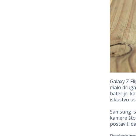
Galaxy Z Fl
malo drugač
baterije, k
iskustvo us
Samsung is
kamere što
postaviti d
Pogledajmo 