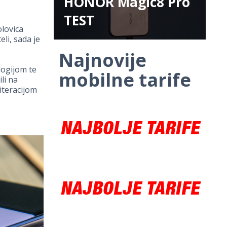
HONOR Magic8 Pro
TEST
lovica
li, sada je
Najnovije
logijom te
mobilne tarife
li na
iteracijom