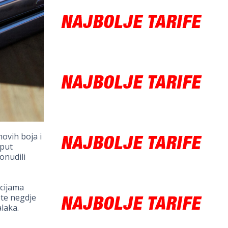
ovih boja i
oput
onudili
cijama
ete negdje
laka.