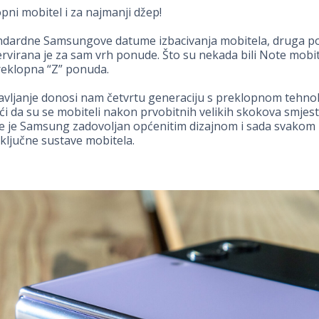
pni mobitel i za najmanji džep!
andardne Samsungove datume izbacivanja mobitela, druga po
rvirana je za sam vrh ponude. Što su nekada bili Note mobite
reklopna “Z” ponuda.
avljanje donosi nam četvrtu generaciju s preklopnom tehno
 da su se mobiteli nakon prvobitnih velikih skokova smjesti
je je Samsung zadovoljan općenitim dizajnom i sada svakom 
ključne sustave mobitela.