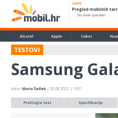
TARIFE
Pregled mobilnih tari
Što nude operateri
Alcatel
Apple
Cubot
Hua
TESTOVI
Samsung Gala
Autor:
Mario Šešlek
| 30.08.2022. | 19:57
Pročitajte test
Specifikacije