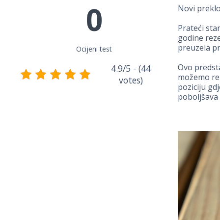
0
Novi preklo
Prateći st
godine reze
preuzela p
Ocijeni test
Ovo predst
4.9/5 - (44
možemo reći
votes)
poziciju gd
poboljšava 