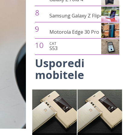
8
Samsung Galaxy Z Flip4
9
Motorola Edge 30 Pro
10
CAT
S53
Usporedi
mobitele