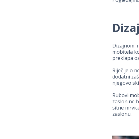
Diza
Dizajnom, n
mobitela ko
preklapa os
Riječ je o 
dodatni zaš
njegovo ski
Rubovi mob
zaslon ne b
sitne mrvic
zaslonu.