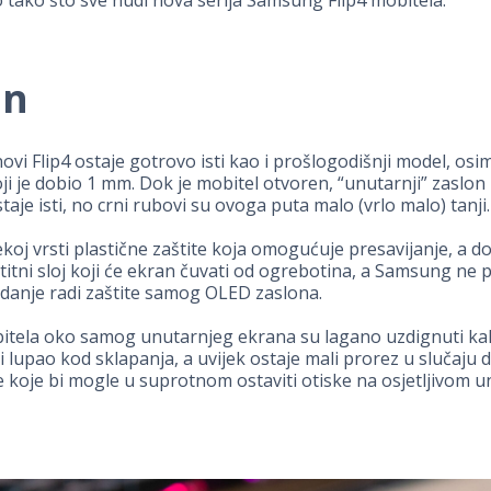
jn
ovi Flip4 ostaje gotrovo isti kao i prošlogodišnji model, osim
ji je dobio 1 mm. Dok je mobitel otvoren, “unutarnji” zaslon 
taje isti, no crni rubovi su ovoga puta malo (vrlo malo) tanji.
nekoj vrsti plastične zaštite koja omogućuje presavijanje, a do
titni sloj koji će ekran čuvati od ogrebotina, a Samsung ne
danje radi zaštite samog OLED zaslona.
itela oko samog unutarnjeg ekrana su lagano uzdignuti ka
i lupao kod sklapanja, a uvijek ostaje mali prorez u slučaju 
e koje bi mogle u suprotnom ostaviti otiske na osjetljivom 