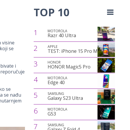
TOP 10
1
MOTOROLA
Razr 40 Ultra
 visine
2
APPLE
koji se
TEST: iPhone 15 Pro Max
3
HONOR
bivate i
HONOR Magic5 Pro
 preporučuje
4
MOTOROLA
Edge 40
ko se
5
SAMSUNG
da se nađu
Galaxy S23 Ultra
unutarnjem
6
MOTOROLA
G53
7
SAMSUNG
Galaxy Z Fold 4