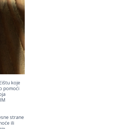
ćištu koje
ko pomoći
oja
SIM
esne strane
oće ili
nje