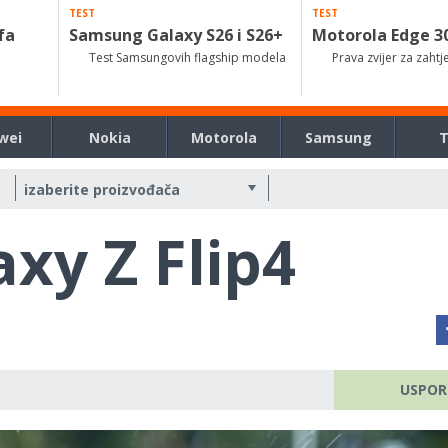
TEST
TEST
fa
Samsung Galaxy S26 i S26+
Motorola Edge 3
Test Samsungovih flagship modela
Prava zvijer za zahtj
wei
Nokia
Motorola
Samsung
xy Z Flip4
USPOR