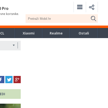
0 Pro
evne korisnike.
TCL
Xiaomi
Realme
Ostali
EDI