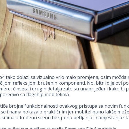
ip4 tako dolazi sa vizualno vrlo malo promjena, osim možda n
ijom refleksijom brušenih komponenti. No, bitni dijelovi p
amere, čipseta i drugih detalja zato su unaprijeđeni kako bi p
poredivo sa flagship mobitelima.
tiče brojne funkcionalnosti ovakvog pristupa sa novim funk
 se i nama pokazalo praktičnim jer mobitel puno lakše mož
a snima određenu scenu bez puno petljanja i namještanja sta
tako što sve nudi nova serija Samsung Flip4 mobitela.