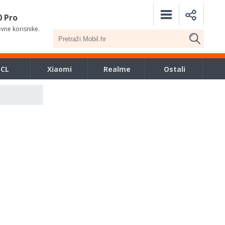
0 Pro
evne korisnike.
TCL
Xiaomi
Realme
Ostali