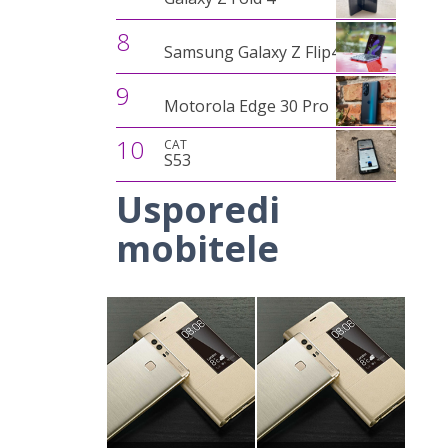
8
Samsung Galaxy Z Flip4
9
Motorola Edge 30 Pro
10
CAT
S53
Usporedi
mobitele