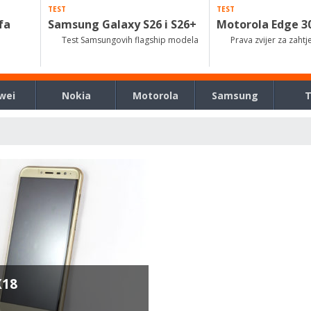
TEST
TEST
fa
Samsung Galaxy S26 i S26+
Motorola Edge 3
Test Samsungovih flagship modela
Prava zvijer za zahtj
wei
Nokia
Motorola
Samsung
X18