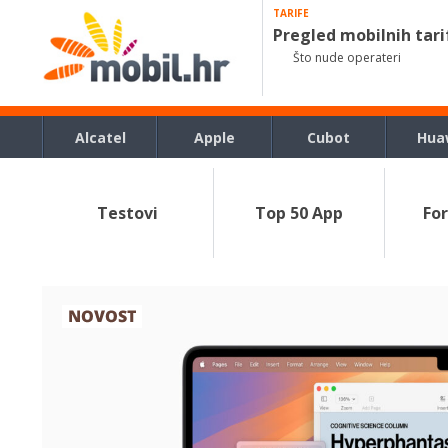
TARIFE
Pregled mobilnih tari
Što nude operateri
Alcatel
Apple
Cubot
Hua
Testovi
Top 50 App
Fo