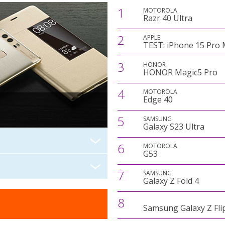
1
MOTOROLA
Razr 40 Ultra
2
APPLE
TEST: iPhone 15 Pro
3
HONOR
HONOR Magic5 Pro
4
MOTOROLA
Edge 40
5
SAMSUNG
Galaxy S23 Ultra
6
MOTOROLA
G53
7
SAMSUNG
Galaxy Z Fold 4
8
Samsung Galaxy Z Fli