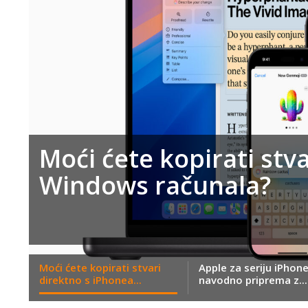
Moći ćete kopirati stv
Windows računala?
Moći ćete kopirati stvari
Apple za seriju iPhon
direktno s iPhonea...
navodno priprema z...