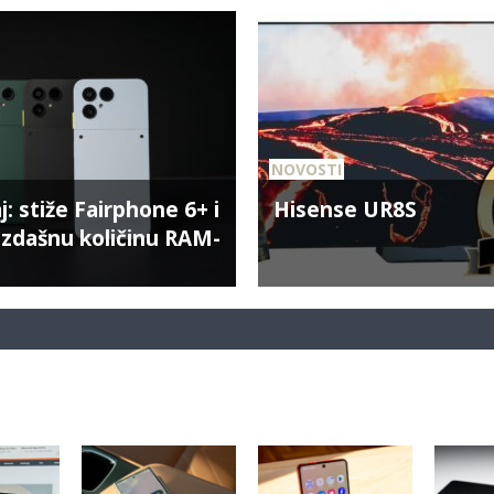
NOVOSTI
j: stiže Fairphone 6+ i
Hisense UR8S
izdašnu količinu RAM-