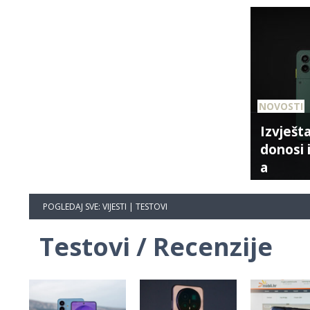
NOVOSTI
Izvješta
donosi 
a
POGLEDAJ SVE:
VIJESTI
|
TESTOVI
Testovi / Recenzije