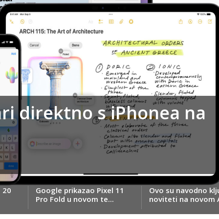
ari direktno s iPhonea na
e 20
Google prikazao Pixel 11
Ovo su navodno klj
Pro Fold u novom te...
noviteti na novom A