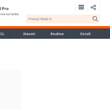
0 Pro
evne korisnike.
TCL
Xiaomi
Realme
Ostali