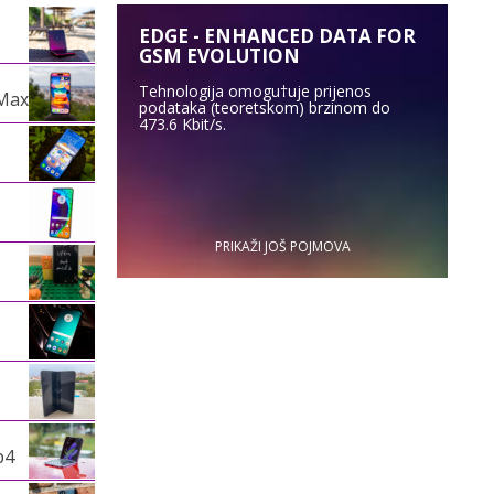
EDGE - ENHANCED DATA FOR
GSM EVOLUTION
Tehnologija omogu†uje prijenos
 Max
podataka (teoretskom) brzinom do
473.6 Kbit/s.
PRIKAŽI JOŠ POJMOVA
p4