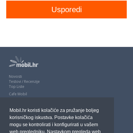
Novosti
Testovi / Recenzije
Top Liste
Cafe Mobil
Usporedi mobitele
Pojmovnik
Mobil.hr koristi kolačiće za pružanje boljeg
Impressum
Marketing
korisničkog iskustva. Postavke kolačića
Pravne odredbe
mogu se kontrolirati i konfigurirati u vašem
Izjava o privatnosti
web pregledniku. Nastavkom pregleda web