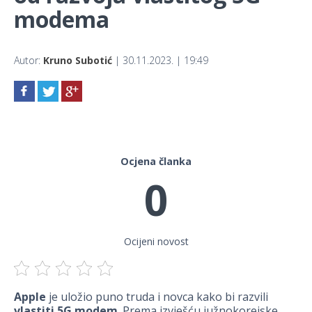
modema
Autor:
Kruno Subotić
| 30.11.2023. | 19:49
Ocjena članka
0
Ocijeni novost
Apple
je uložio puno truda i novca kako bi razvili
vlastiti 5G modem
. Prema izvješću južnokorejske