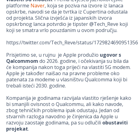
platforme
Naver
, koja se poziva na izvore iz lanaca
opskrbe, navodi se da je tvrtka iz Cupertina odustala
od projekta. Slična izvješća iz japanskih izvora
opskrbnog lanca potvrdio je tipster @Tech_Reve koji
koji se smatra vrlo pouzdanim u ovom području.
https://twitter.com/Tech_Reve/status/172982469095135
Prisjetimo se, u rujnu je Apple produžio
ugovor s
Qalcommom
do 2026. godine, i očekivanja su bila da
će kompanija nakon toga prijeći na vlastiti 5G modem.
Apple je također naišao na pravne probleme oko
patenata za modeme u vlasništvu Qualcomma koji bi
trebali isteći 2030. godine.
Kompanija je godinama razvijala vlastito rješenje kako
bi smanjili ovisnost o Qualcommu, ali kako navode,
zbog tehničkih problema ipak odustaju. Jedan od
stvarnih razloga navodno je činjenica da Apple u
razvoju zaostaje godinama, pa su odlučili
obustaviti
projekat
.