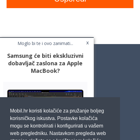
x
Moglo bi te i ovo zanimati...
Samsung će biti ekskluzivni
dobavljač zaslona za Apple
MacBook?
Novosti
Testovi / Recenzije
Top Liste
Cafe Mobil
Usporedi mobitele
Pojmovnik
Mobil.hr koristi kolačiće za pružanje boljeg
Impressum
Marketing
korisničkog iskustva. Postavke kolačića
Pravne odredbe
mogu se kontrolirati i konfigurirati u vašem
Izjava o privatnosti
web pregledniku. Nastavkom pregleda web