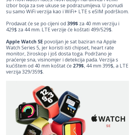
izbor boja za sve ukuse se podrazumijeva. U ponudi
su samo WiFi verzija kao i WiFi+ LTE s eSIM podrškom.
Prodavat će se po cijeni od
399$
za 40 mm verziju i
429$ za 44 mm. LTE verzije će koštati 499/529$.
Apple Watch SE
povoljan je sat baziran na Apple
Watch Series 5, jer koristi isti chipset, heart rate
monitor, žiroskop i još dosta toga. Podržano je
praćenje sna, visinomjer i detekcija pada. Verzija s
kućištem od 40 mm koštat će
279$
, 44 mm 399$, a LTE
verzija 329/359$.