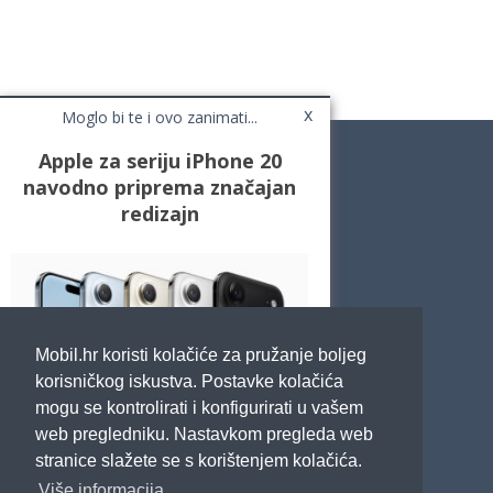
x
Moglo bi te i ovo zanimati...
Apple za seriju iPhone 20
navodno priprema značajan
redizajn
Novosti
Testovi / Recenzije
Top Liste
Cafe Mobil
Usporedi mobitele
Pojmovnik
Mobil.hr koristi kolačiće za pružanje boljeg
Impressum
Marketing
korisničkog iskustva. Postavke kolačića
Pravne odredbe
mogu se kontrolirati i konfigurirati u vašem
Izjava o privatnosti
web pregledniku. Nastavkom pregleda web
stranice slažete se s korištenjem kolačića.
POTRAŽITE NAS
Više informacija