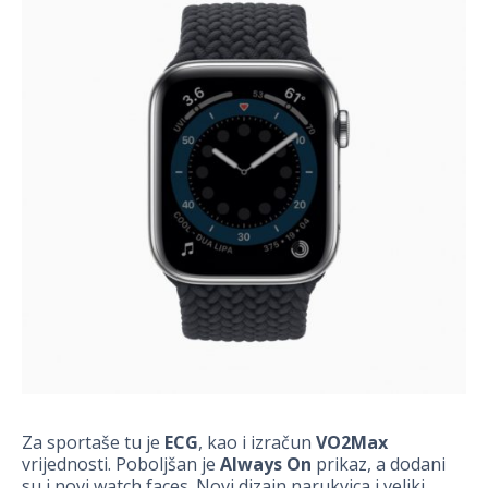
Za sportaše tu je
ECG
, kao i izračun
VO2Max
vrijednosti. Poboljšan je
Always On
prikaz, a dodani
su i novi watch faces. Novi dizajn narukvica i veliki