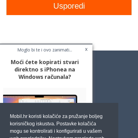
x
Moglo bi te i ovo zanimati...
Moći ćete kopirati stvari
direktno s iPhonea na
Windows računala?
Novosti
Testovi / Recenzije
Top Liste
Cafe Mobil
Usporedi mobitele
Pojmovnik
Mobil.hr koristi kolačiće za pružanje boljeg
Impressum
Marketing
korisničkog iskustva. Postavke kolačića
Pravne odredbe
mogu se kontrolirati i konfigurirati u vašem
Izjava o privatnosti