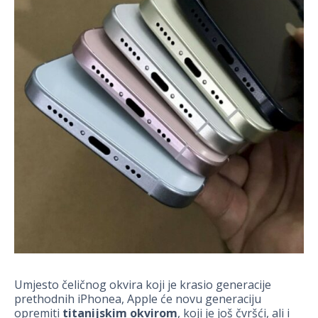
Umjesto čeličnog okvira koji je krasio generacije
prethodnih iPhonea, Apple će novu generaciju
opremiti
titanijskim
okvirom
, koji je još čvršći, ali i