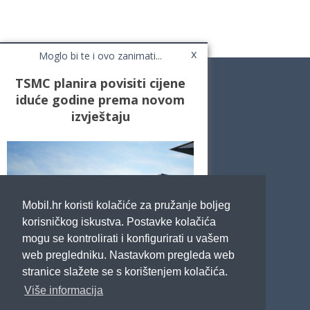
x
Moglo bi te i ovo zanimati...
TSMC planira povisiti cijene
iduće godine prema novom
izvještaju
Novosti
Testovi / Recenzije
Top Liste
Cafe Mobil
Usporedi mobitele
Pojmovnik
Mobil.hr koristi kolačiće za pružanje boljeg
Impressum
Marketing
korisničkog iskustva. Postavke kolačića
Pravne odredbe
mogu se kontrolirati i konfigurirati u vašem
Izjava o privatnosti
web pregledniku. Nastavkom pregleda web
stranice slažete se s korištenjem kolačića.
POTRAŽITE NAS
Više informacija