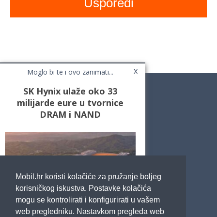
x
Moglo bi te i ovo zanimati...
SK Hynix ulaže oko 33
milijarde eure u tvornice
DRAM i NAND
Novosti
Testovi / Recenzije
Top Liste
Cafe Mobil
Usporedi mobitele
Pojmovnik
Mobil.hr koristi kolačiće za pružanje boljeg
Impressum
Marketing
korisničkog iskustva. Postavke kolačića
Pravne odredbe
mogu se kontrolirati i konfigurirati u vašem
Izjava o privatnosti
web pregledniku. Nastavkom pregleda web