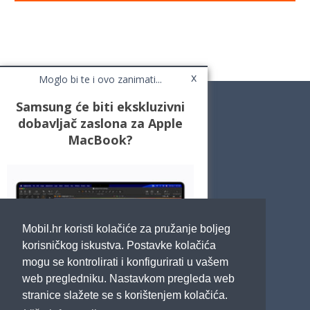
x
Moglo bi te i ovo zanimati...
Samsung će biti ekskluzivni
dobavljač zaslona za Apple
MacBook?
Novosti
Testovi / Recenzije
Top Liste
Cafe Mobil
Usporedi mobitele
Pojmovnik
Mobil.hr koristi kolačiće za pružanje boljeg
Impressum
Marketing
korisničkog iskustva. Postavke kolačića
Pravne odredbe
mogu se kontrolirati i konfigurirati u vašem
Izjava o privatnosti
web pregledniku. Nastavkom pregleda web
stranice slažete se s korištenjem kolačića.
POTRAŽITE NAS