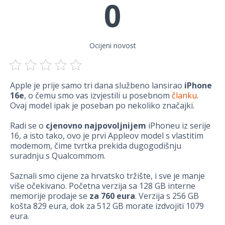
0
Ocijeni novost
Apple je prije samo tri dana službeno lansirao
iPhone
16e
, o čemu smo vas izvjestili u posebnom
članku
.
Ovaj model ipak je poseban po nekoliko značajki.
Radi se o
cjenovno najpovoljnijem
iPhoneu iz serije
16, a isto tako, ovo je prvi Appleov model s vlastitim
modemom, čime tvrtka prekida dugogodišnju
suradnju s Qualcommom.
Saznali smo cijene za hrvatsko tržište, i sve je manje
više očekivano. Početna verzija sa 128 GB interne
memorije prodaje se
za 760 eura
. Verzija s 256 GB
košta 829 eura, dok za 512 GB morate izdvojiti 1079
eura.