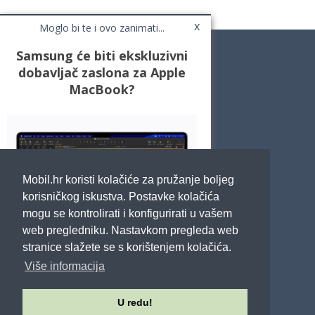
x
Moglo bi te i ovo zanimati...
Samsung će biti ekskluzivni
dobavljač zaslona za Apple
MacBook?
Novosti
Testovi / Recenzije
Top Liste
Cafe Mobil
Usporedi mobitele
Pojmovnik
Mobil.hr koristi kolačiće za pružanje boljeg
Impressum
Marketing
korisničkog iskustva. Postavke kolačića
Pravne odredbe
mogu se kontrolirati i konfigurirati u vašem
Izjava o privatnosti
web pregledniku. Nastavkom pregleda web
stranice slažete se s korištenjem kolačića.
POTRAŽITE NAS
Više informacija
U redu!
Sva prava pridržana - Mobil.hr - 2026.