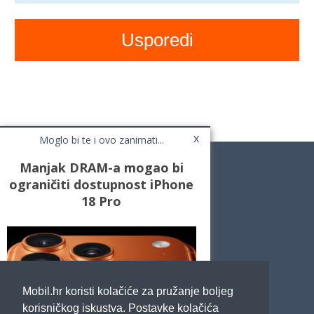
x
Moglo bi te i ovo zanimati...
Manjak DRAM-a mogao bi
ograničiti dostupnost iPhone
18 Pro
Novosti
Testovi / Recenzije
Top Liste
Cafe Mobil
Usporedi mobitele
Pojmovnik
Mobil.hr koristi kolačiće za pružanje boljeg
Impressum
Marketing
korisničkog iskustva. Postavke kolačića