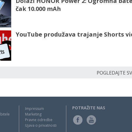
Dolazi HONOR Power 2: Ogromna bate
čak 10.000 mAh
YouTube produžava trajanje Shorts v
POGLEDAJTE SVE
POTRAŽITE NAS
Impressum
bitele
Marketing
Pravne odredbe
Izjava o privatnosti