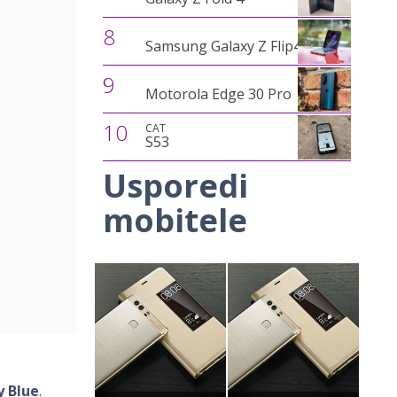
8
Samsung Galaxy Z Flip4
9
Motorola Edge 30 Pro
10
CAT
S53
Usporedi
mobitele
y Blue
.