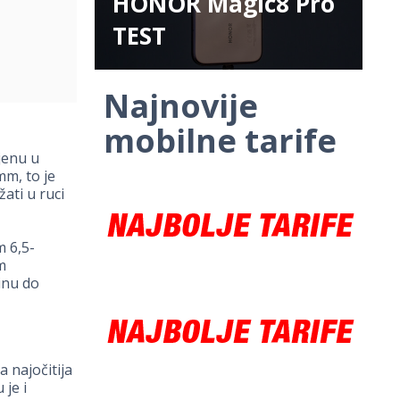
HONOR Magic8 Pro
TEST
Najnovije
mobilne tarife
jenu u
mm, to je
ati u ruci
m 6,5-
m
linu do
a najočitija
 je i