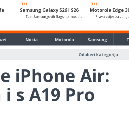
TEST
TEST
fa
Samsung Galaxy S26 i S26+
Motorola Edge 3
Test Samsungovih flagship modela
Prava zvijer za zahtj
wei
Nokia
Motorola
Samsung
le iPhone Air:
i s A19 Pro