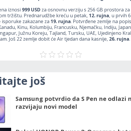
ena iznosi
999 USD
za osnovnu verziju s 256 GB prostora z
om tržištu. Prednarudžbe kreću u petak,
12. rujna
, u prvih 
e isporuke zakazane za
19. rujna
. Potvrđene zemlje na popi
 Kanadu, Kinu, Kolumbiju, Francusku, Njemačku, Indiju, Japan
ngapur, Južnu Koreju, Tajland, Tursku, UAE, Ujedinjeno Kral
nam. Još 22 zemlje dobit će Air tjedan dana kasnije,
26. rujna
.
itajte još
Samsung potvrdio da S Pen ne odlazi n
razvijaju novi model