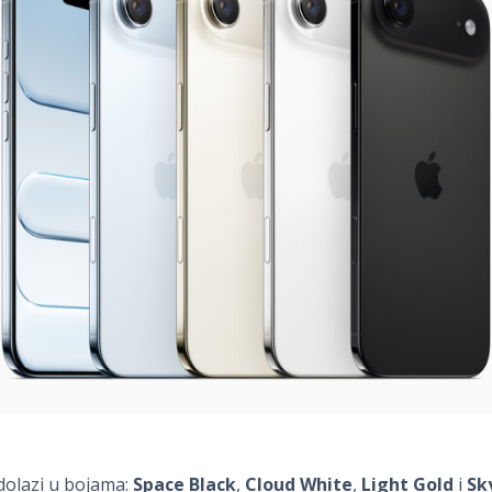
dolazi u bojama:
Space Black
,
Cloud White
,
Light Gold
i
Sk