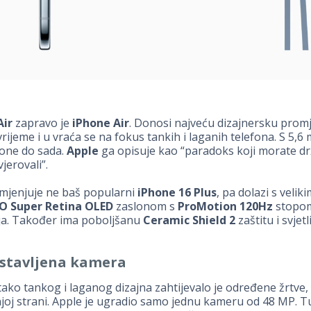
Air
zapravo je
iPhone Air
. Donosi najveću dizajnersku prom
vrijeme i u vraća se na fokus tankih i laganih telefona. S 5,6 
hone do sada.
Apple
ga opisuje kao “paradoks koji morate drž
jerovali”.
mjenjuje ne baš popularni
iPhone 16 Plus
, pa dolazi s veliki
O Super Retina OLED
zaslonom s
ProMotion 120Hz
stopo
ja. Također ima poboljšanu
Ceramic Shield 2
zaštitu i svjet
stavljena kamera
tako tankog i laganog dizajna zahtijevalo je određene žrtve, 
njoj strani. Apple je ugradio samo jednu kameru od 48 MP. Tu