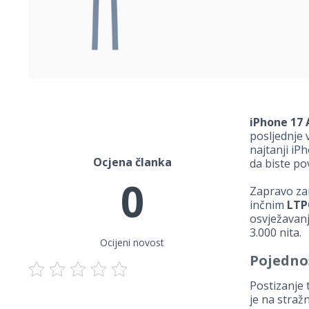
iPhone 17 
posljednje 
najtanji iP
Ocjena članka
da biste pov
0
Zapravo za
inčnim
LTP
osvježavan
3.000 nita.
Ocijeni novost
Pojedno
Postizanje 
je na straž