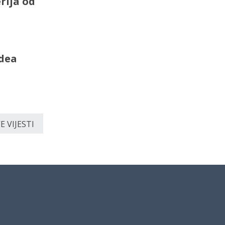
rija od
idea
 VIJESTI