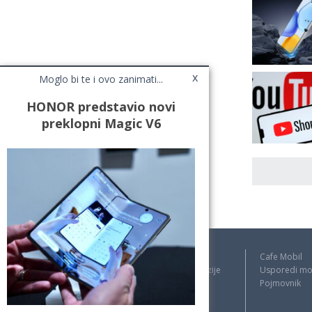
x
Moglo bi te i ovo zanimati...
HONOR predstavio novi
preklopni Magic V6
Novosti
Cafe Mobil
Testovi / Recenzije
Usporedi mo
Top Liste
Pojmovnik