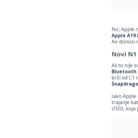
No, Apple 
Apple A19 
Air donosi
Novi N1 
Ali to nije 
Bluetooth 
brži od C1 
Snapdrago
Iako Apple 
trajanje ba
USD), koja 