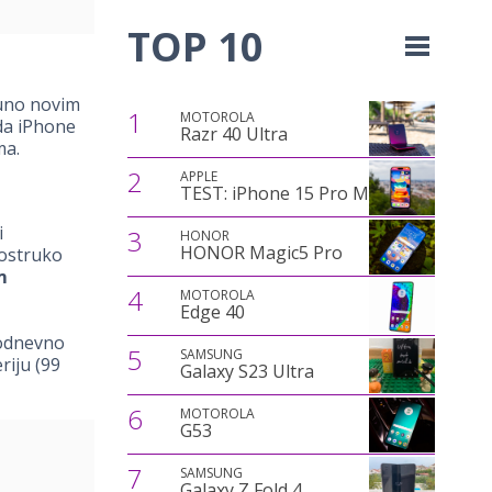
TOP 10
puno novim
1
MOTOROLA
 da iPhone
Razr 40 Ultra
ma.
2
APPLE
TEST: iPhone 15 Pro Max
i
3
HONOR
HONOR Magic5 Pro
vostruko
m
4
MOTOROLA
Edge 40
lodnevno
5
SAMSUNG
riju (99
Galaxy S23 Ultra
6
MOTOROLA
G53
7
SAMSUNG
Galaxy Z Fold 4