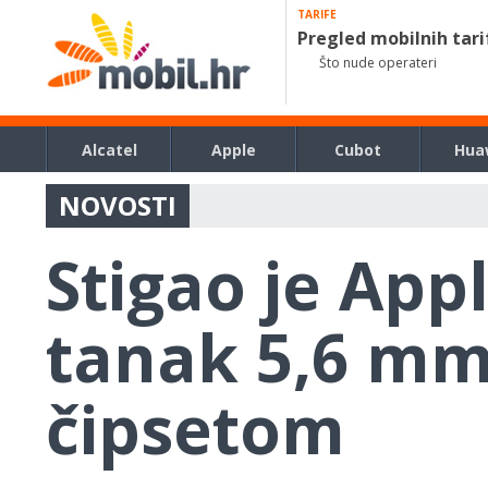
TARIFE
Pregled mobilnih tari
Što nude operateri
Alcatel
Apple
Cubot
Hua
NOVOSTI
Stigao je App
tanak 5,6 mm 
čipsetom