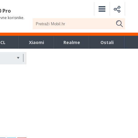
0 Pro
evne korisnike.
TCL
Xiaomi
Realme
Ostali