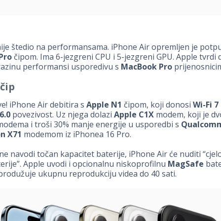
nije štedio na performansama. iPhone Air opremljen je pot
Pro
čipom. Ima 6-jezgreni CPU i 5-jezgreni GPU. Apple tvrdi
 razinu performansi usporedivu s
MacBook Pro
prijenosnici
čip
sve! iPhone Air debitira s
Apple N1
čipom, koji donosi
Wi-Fi 7
6.0
povezivost. Uz njega dolazi
Apple C1X
modem, koji je d
modema i troši 30% manje energije u usporedbi s
Qualcom
n X71
modemom iz iPhonea 16 Pro.
ne navodi točan kapacitet baterije, iPhone Air će nuditi “cje
terije”. Apple uvodi i opcionalnu niskoprofilnu
MagSafe
bate
produžuje ukupnu reprodukciju videa do 40 sati.