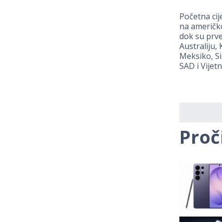
Početna cij
na američk
dok su prv
Australiju,
Meksiko, Si
SAD i Vijet
Proč