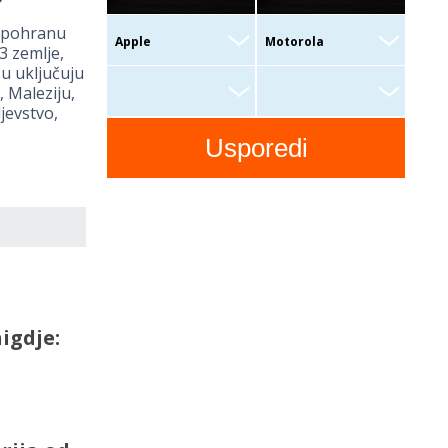
a pohranu
63 zemlje,
su uključuju
, Maleziju,
jevstvo,
igdje: