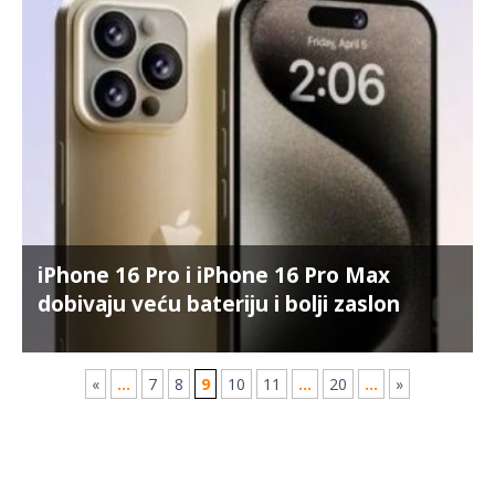
iPhone 16 Pro i iPhone 16 Pro Max
dobivaju veću bateriju i bolji zaslon
«
...
7
8
9
10
11
...
20
...
»