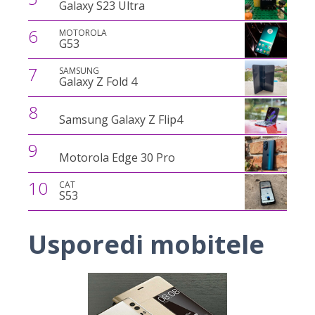
Galaxy S23 Ultra
6
MOTOROLA
G53
7
SAMSUNG
Galaxy Z Fold 4
8
Samsung Galaxy Z Flip4
9
Motorola Edge 30 Pro
10
CAT
S53
Usporedi mobitele