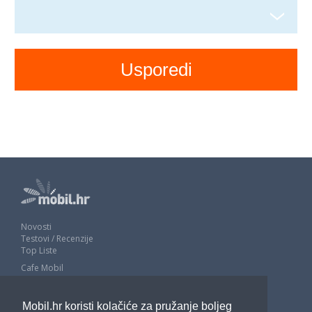
Novosti
Testovi / Recenzije
Top Liste
Cafe Mobil
Usporedi mobitele
Pojmovnik
Mobil.hr koristi kolačiće za pružanje boljeg
Impressum