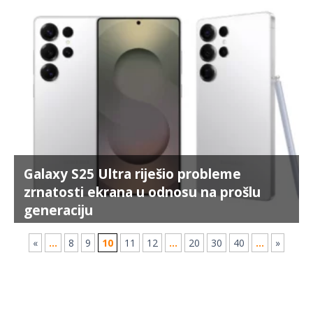
Galaxy S25 Ultra riješio probleme
zrnatosti ekrana u odnosu na prošlu
generaciju
«
...
8
9
10
11
12
...
20
30
40
...
»