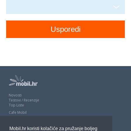
Novosti
Testovi / Recenzije
Top Liste
Cafe Mobil
Usporedi mobitele
Pojmovnik
Mobil.hr koristi kolačiće za pružanje boljeg
Impressum