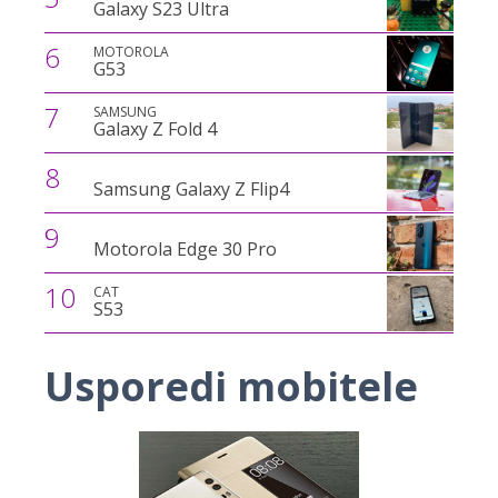
Galaxy S23 Ultra
6
MOTOROLA
G53
7
SAMSUNG
Galaxy Z Fold 4
8
Samsung Galaxy Z Flip4
9
Motorola Edge 30 Pro
10
CAT
S53
Usporedi mobitele