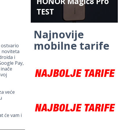
HONOR Magic8 Pro
TEST
Najnovije
mobilne tarife
 ostvario
 noviteta
droida i
Google Pay,
 inače
svoj
za veće
u
t će vam i