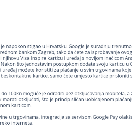
je napokon stigao u Hrvatsku. Google je suradnju trenutno
vrednom bankom Zagreb, tako da ćete za isprobavanje ovog
i njihovu Visa Inspire karticu i uređaj s novijom inačicom An
 Nakon što jednostavim postupkom dodate svoju karticu u 
i uređaj možete koristiti za plaćanje u svim trgovinama koje
beskontaktne kartice, samo ćete umjesto kartice prisloniti 
 do 100kn moguće je odraditi bez otključavanja mobitela, a 
k morati otključati, što je princip sličan uobičajenom plaćanj
nom karticom.
ne u trgovinama, integracija sa servisom Google Pay olakša
reko interneta.