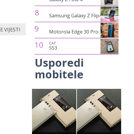
8
Samsung Galaxy Z Flip4
9
 VIJESTI
Motorola Edge 30 Pro
10
CAT
S53
Usporedi
mobitele