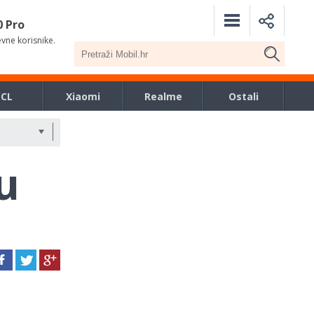
0 Pro
evne korisnike.
TCL
Xiaomi
Realme
Ostali
u