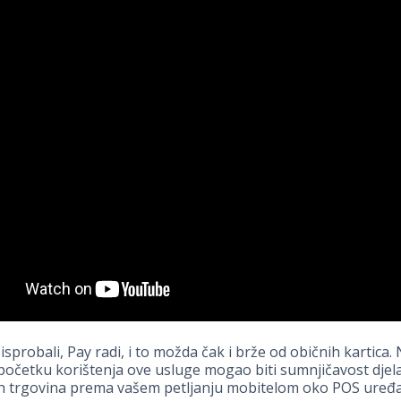
sprobali, Pay radi, i to možda čak i brže od običnih kartica. 
očetku korištenja ove usluge mogao biti sumnjičavost djel
h trgovina prema vašem petljanju mobitelom oko POS uređa