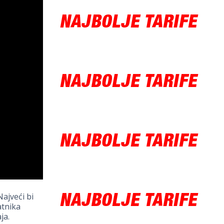
Najveći bi
atnika
ja.