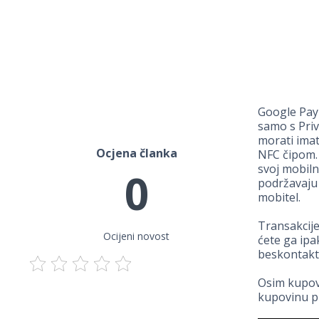
Google Pay 
samo s Pri
morati imat
Ocjena članka
NFC čipom.
svoj mobiln
0
podržavaju 
mobitel.
Transakcije
Ocijeni novost
ćete ga ipa
beskontakt
Osim kupovi
kupovinu p