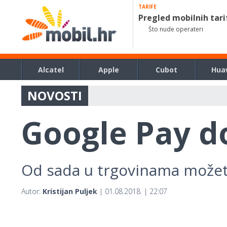
TARIFE
Pregled mobilnih tari
Što nude operateri
Alcatel
Apple
Cubot
Hua
NOVOSTI
Google Pay d
Od sada u trgovinama možet
Autor:
Kristijan Puljek
| 01.08.2018. | 22:07