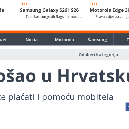
TEST
TEST
fa
Samsung Galaxy S26 i S26+
Motorola Edge 3
Test Samsungovih flagship modela
Prava zvijer za zahtj
wei
Nokia
Motorola
Samsung
ošao u Hrvatsk
e plaćati i pomoću mobitela