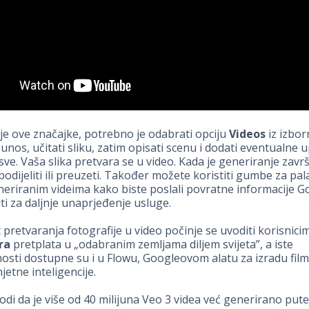
je ove značajke, potrebno je odabrati opciju
Videos
iz izbor
unos, učitati sliku, zatim opisati scenu i dodati eventualne 
 sve. Vaša slika pretvara se u video. Kada je generiranje zavr
odijeliti ili preuzeti. Također možete koristiti gumbe za pala
neriranim videima kako biste poslali povratne informacije G
iti za daljnje unaprjeđenje usluge.
retvaranja fotografije u video počinje se uvoditi korisnic
ra
pretplata u „odabranim zemljama diljem svijeta”, a iste
osti dostupne su i u Flowu, Googleovom alatu za izradu fil
tne inteligencije.
di da je više od 40 milijuna Veo 3 videa već generirano pu