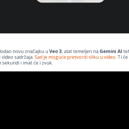
dodao novu značajku u
Veo 3
, alat temeljen na
Gemini AI
teh
 video sadržaja.
Sad je moguće pretvoriti sliku u video
. Ti će
 sekundi i imat će i zvuk.