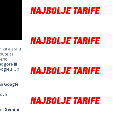
nika alata u
upute za
šeno,
c gore ili
oogleu. On
ima
Google
mova
tem
Gemini