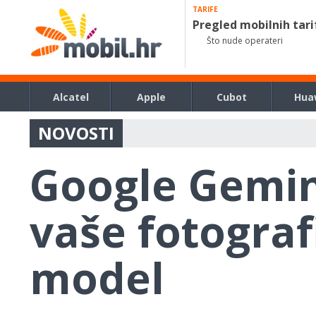
TARIFE
Pregled mobilnih tari
Što nude operateri
Alcatel
Apple
Cubot
Hua
NOVOSTI
Google Gemin
vaše fotograf
model