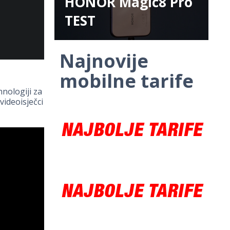
HONOR Magic8 Pro
TEST
Najnovije
mobilne tarife
nologiji za
 videoisječci