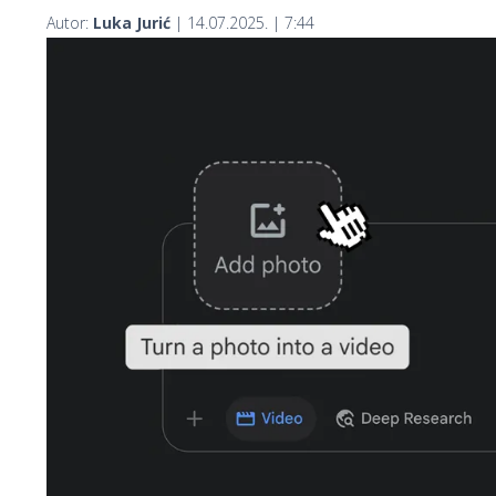
Autor:
Luka Jurić
| 14.07.2025. | 7:44