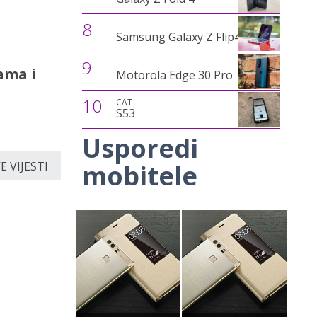
8
Samsung Galaxy Z Flip4
9
ama i
Motorola Edge 30 Pro
10
CAT
S53
Usporedi
mobitele
 VIJESTI