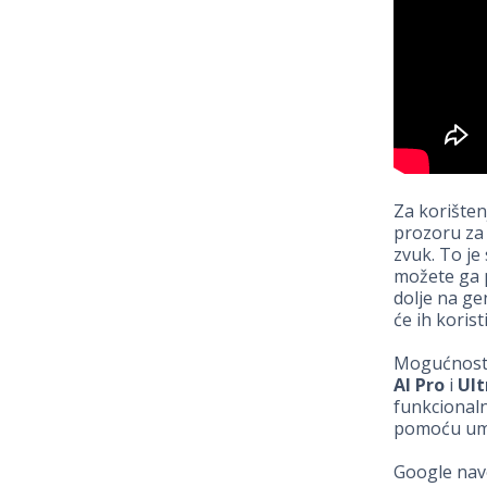
Za korišten
prozoru za 
zvuk. To je
možete ga p
dolje na ge
će ih korist
Mogućnost p
AI Pro
i
Ult
funkcionaln
pomoću umje
Google navo