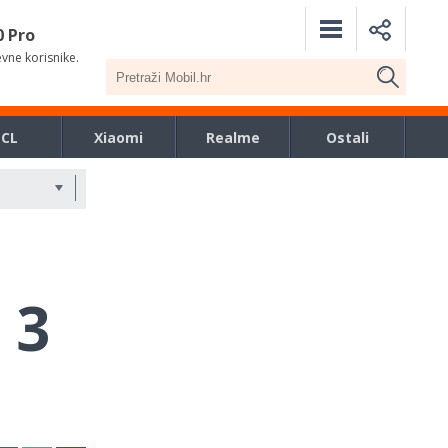
0 Pro
evne korisnike.
TCL
Xiaomi
Realme
Ostali
 3