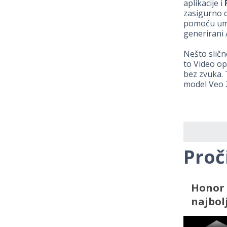
aplikacije i
zasigurno d
pomoću umje
generirani A
Nešto sličn
to Video op
bez zvuka.
model Veo 
Proč
Honor 
najbol