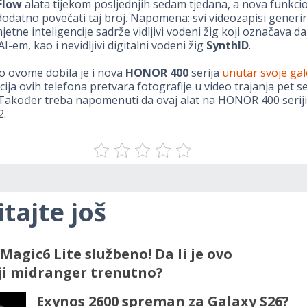
Flow
alata tijekom posljednjih sedam tjedana, a nova funkci
odatno povećati taj broj. Napomena: svi videozapisi generi
tne inteligencije sadrže vidljivi vodeni žig koji označava da
I-em, kao i nevidljivi digitalni vodeni žig
SynthID
.
o ovome dobila je i nova
HONOR 400
serija
unutar svoje gal
cija ovih telefona pretvara fotografije u video trajanja pet se
 Također treba napomenuti da ovaj alat na HONOR 400 serij
2.
itajte još
Magic6 Lite službeno! Da li je ovo
ji midranger trenutno?
Exynos 2600 spreman za Galaxy S26?