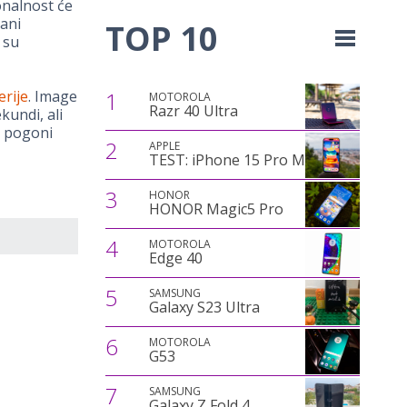
onalnost će
rani
TOP 10
 su
erije
. Image
1
MOTOROLA
Razr 40 Ultra
kundi, ali
i pogoni
2
APPLE
TEST: iPhone 15 Pro Max
3
HONOR
HONOR Magic5 Pro
4
MOTOROLA
Edge 40
5
SAMSUNG
Galaxy S23 Ultra
6
MOTOROLA
G53
7
SAMSUNG
Galaxy Z Fold 4