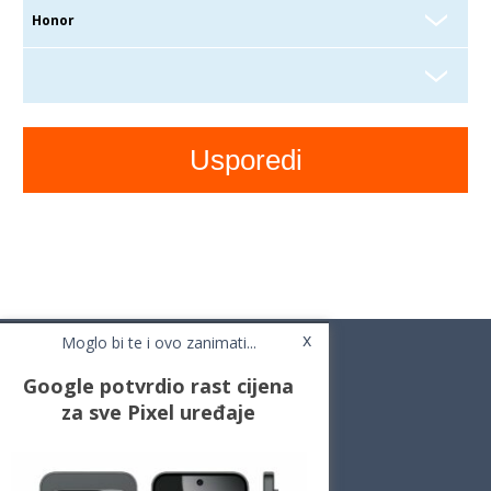
x
Moglo bi te i ovo zanimati...
Google potvrdio rast cijena
za sve Pixel uređaje
Novosti
Testovi / Recenzije
Top Liste