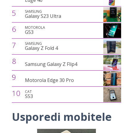
Edge 40
5
SAMSUNG
Galaxy S23 Ultra
6
MOTOROLA
G53
7
SAMSUNG
Galaxy Z Fold 4
8
Samsung Galaxy Z Flip4
9
Motorola Edge 30 Pro
10
CAT
S53
Usporedi mobitele