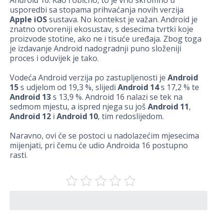
Android 16. Kao i obično, to je vrlo skromno u
usporedbi sa stopama prihvaćanja novih verzija
Apple iOS
sustava. No kontekst je važan. Android je
znatno otvoreniji ekosustav, s desecima tvrtki koje
proizvode stotine, ako ne i tisuće uređaja. Zbog toga
je izdavanje Android nadogradnji puno složeniji
proces i oduvijek je tako.
Vodeća Android verzija po zastupljenosti je
Android
15
s udjelom od 19,3 %, slijedi
Android 14
s 17,2 % te
Android 13
s 13,9 %. Android 16 nalazi se tek na
sedmom mjestu, a ispred njega su još
Android 11
,
Android 12
i
Android 10
, tim redoslijedom.
Naravno, ovi će se postoci u nadolazećim mjesecima
mijenjati, pri čemu će udio Androida 16 postupno
rasti.