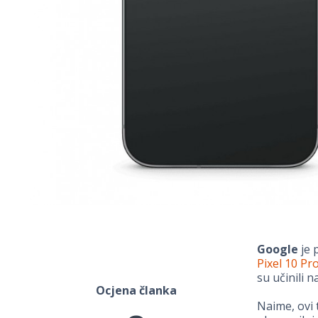
Google
je 
Pixel 10 Pr
su učinili 
Ocjena članka
Naime, ovi 