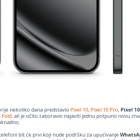
prije nekoliko dana predstavio
Pixel 10
,
Pixel 10 Pro
,
Pixel 10
o Fold
, ali je očito zaboravio najaviti jednu potpuno novu zna
naknadno.
telefoni bit će prvi koji nude podršku za upućivanje
WhatsA