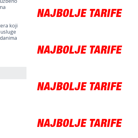
službeno
 na
era koji
e usluge
m danima