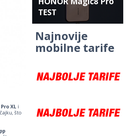
HONOR Magic8 Pro
TEST
Najnovije
mobilne tarife
 Pro XL
i
čajku, što
pp