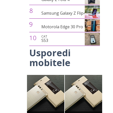
8
Samsung Galaxy Z Flip4
9
Motorola Edge 30 Pro
10
CAT
S53
Usporedi
mobitele