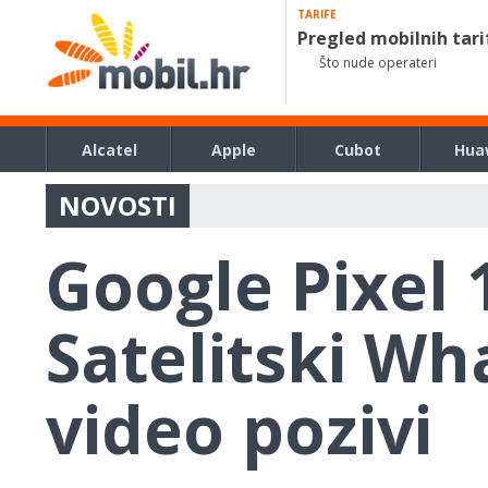
TARIFE
Pregled mobilnih tari
Što nude operateri
Alcatel
Apple
Cubot
Hua
NOVOSTI
Google Pixel 1
Satelitski Wh
video pozivi