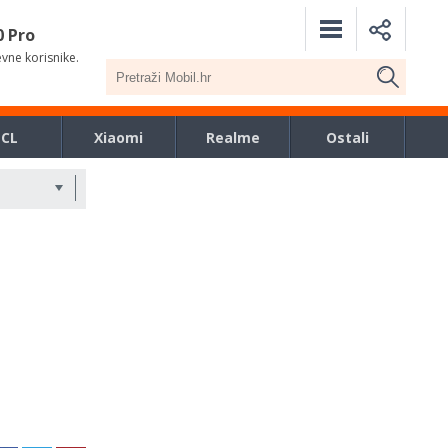
0 Pro
evne korisnike.
TCL
Xiaomi
Realme
Ostali