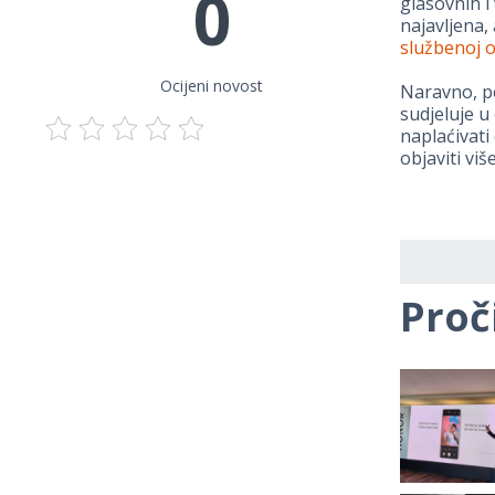
0
glasovnih i
najavljena, 
službenoj o
Ocijeni novost
Naravno, p
sudjeluje u
naplaćivati
objaviti viš
Proč