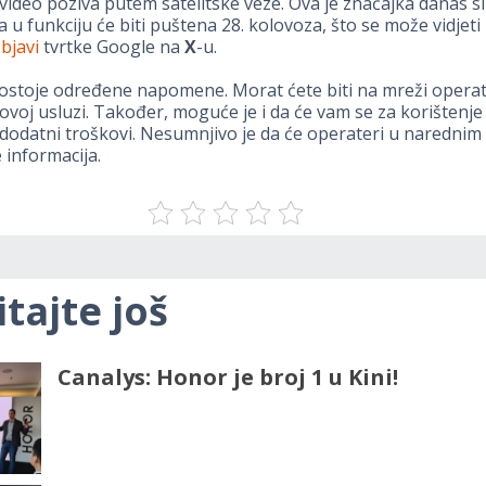
 video poziva putem satelitske veze. Ova je značajka danas 
a u funkciju će biti puštena 28. kolovoza, što se može vidjeti
bjavi
tvrtke Google na
X
-u.
ostoje određene napomene. Morat ćete biti na mreži operat
 ovoj usluzi. Također, moguće je i da će vam se za korištenj
 dodatni troškovi. Nesumnjivo je da će operateri u naredni
e informacija.
itajte još
Canalys: Honor je broj 1 u Kini!