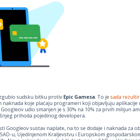
izgubio sudsku bitku protiv
Epic Gamesa
. To je
sada rezulti
naknada koje plaćaju programeri koji objavljuju aplikacije 
. Googleov udio smanjen je s 30% na 10% za prvih milijun am
išnjeg prihoda pojedinog developera.
sti Googleov sustav naplate, na to se dodaje i naknada za 
U SAD-u, Ujedinjenom Kraljevstvu i Europskom gospodarsko