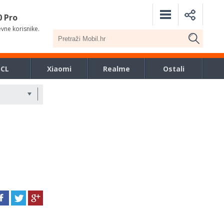
0 Pro
evne korisnike.
TCL
Xiaomi
Realme
Ostali