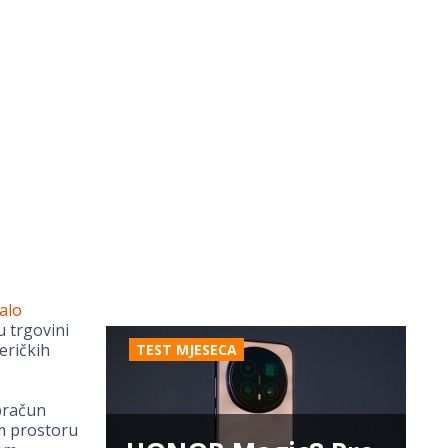
ralo
u trgovini
eričkih
TEST MJESECA
obračun
m prostoru