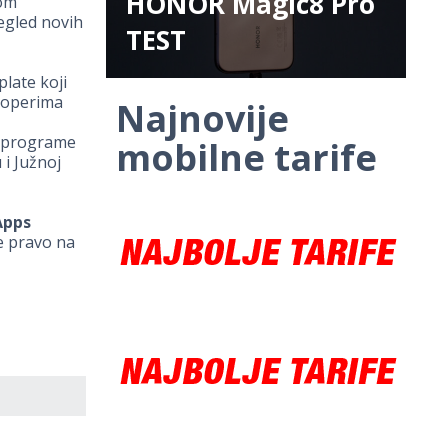
HONOR Magic8 Pro
nom
egled novih
TEST
late koji
eloperima
Najnovije
e programe
mobilne tarife
 i Južnoj
Apps
će pravo na