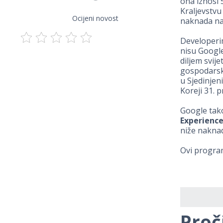
ona iznosi
Kraljevstvu
Ocijeni novost
naknada nal
Developerim
nisu Google
diljem svij
gospodarsko
u Sjedinjen
Koreji 31. p
Google tak
Experienc
niže nakna
Ovi program
Proč