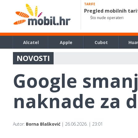
TARIFE
Pregled mobilnih tari
Što nude operateri
Alcatel
Apple
Cubot
Hua
NOVOSTI
Google smanj
naknade za d
Autor:
Borna Blašković
| 26.06.2026. | 23:01