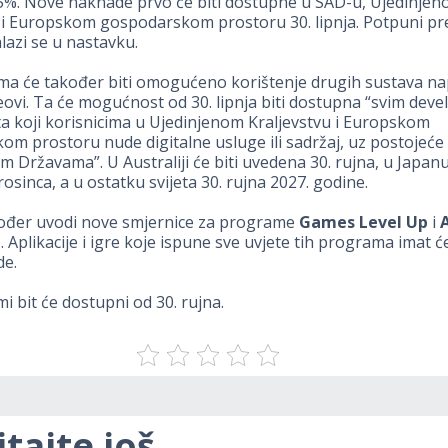
 5%. Nove naknade prvo će biti dostupne u SAD-u, Ujedinje
 i Europskom gospodarskom prostoru 30. lipnja. Potpuni pr
azi se u nastavku.
a će također biti omogućeno korištenje drugih sustava nap
ovi. Ta će mogućnost od 30. lipnja biti dostupna “svim dev
eta koji korisnicima u Ujedinjenom Kraljevstvu i Europskom
m prostoru nude digitalne usluge ili sadržaj, uz postojeć
im Državama”. U Australiji će biti uvedena 30. rujna, u Japanu
rosinca, a u ostatku svijeta 30. rujna 2027. godine.
ođer uvodi nove smjernice za programe
Games Level Up
i
e
. Aplikacije i igre koje ispune sve uvjete tih programa imat 
de.
i bit će dostupni od 30. rujna.
itajte još