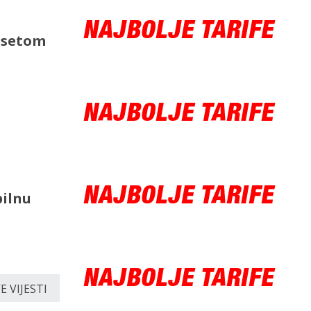
s setom
bilnu
 VIJESTI