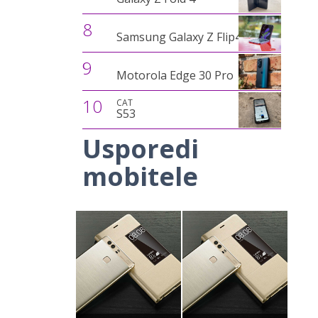
8
Samsung Galaxy Z Flip4
9
Motorola Edge 30 Pro
10
CAT
S53
Usporedi
mobitele