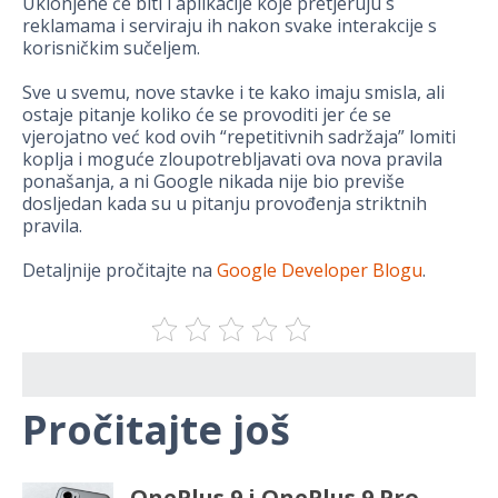
Uklonjene će biti i aplikacije koje pretjeruju s
reklamama i serviraju ih nakon svake interakcije s
korisničkim sučeljem.
Sve u svemu, nove stavke i te kako imaju smisla, ali
ostaje pitanje koliko će se provoditi jer će se
vjerojatno već kod ovih “repetitivnih sadržaja” lomiti
koplja i moguće zloupotrebljavati ova nova pravila
ponašanja, a ni Google nikada nije bio previše
dosljedan kada su u pitanju provođenja striktnih
pravila.
Detaljnije pročitajte na
Google Developer Blogu
.
Pročitajte još
OnePlus 9 i OnePlus 9 Pro