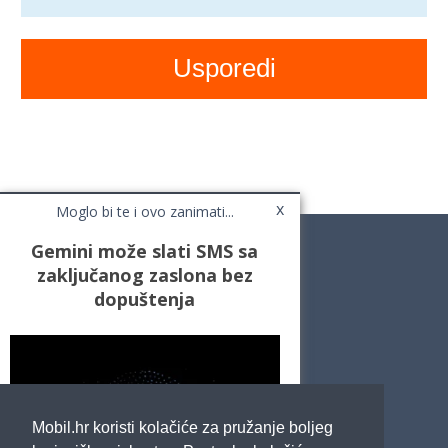
x
Moglo bi te i ovo zanimati...
Gemini može slati SMS sa
zaključanog zaslona bez
dopuštenja
Novosti
Testovi / Recenzije
Top Liste
Cafe Mobil
Usporedi mobitele
Pojmovnik
Mobil.hr koristi kolačiće za pružanje boljeg
Impressum