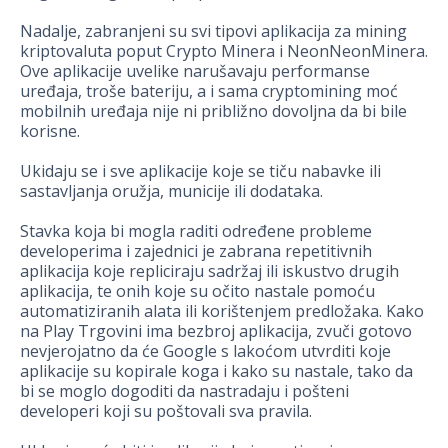
Nadalje, zabranjeni su svi tipovi aplikacija za mining
kriptovaluta poput Crypto Minera i NeonNeonMinera.
Ove aplikacije uvelike narušavaju performanse
uređaja, troše bateriju, a i sama cryptomining moć
mobilnih uređaja nije ni približno dovoljna da bi bile
korisne.
Ukidaju se i sve aplikacije koje se tiču nabavke ili
sastavljanja oružja, municije ili dodataka.
Stavka koja bi mogla raditi određene probleme
developerima i zajednici je zabrana repetitivnih
aplikacija koje repliciraju sadržaj ili iskustvo drugih
aplikacija, te onih koje su očito nastale pomoću
automatiziranih alata ili korištenjem predložaka. Kako
na Play Trgovini ima bezbroj aplikacija, zvuči gotovo
nevjerojatno da će Google s lakoćom utvrditi koje
aplikacije su kopirale koga i kako su nastale, tako da
bi se moglo dogoditi da nastradaju i pošteni
developeri koji su poštovali sva pravila.