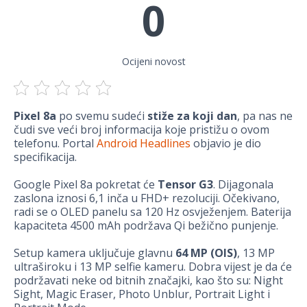
0
Ocijeni novost
Pixel 8a
po svemu sudeći
stiže za koji dan
, pa nas ne
čudi sve veći broj informacija koje pristižu o ovom
telefonu. Portal
Android Headlines
objavio je dio
specifikacija.
Google Pixel 8a pokretat će
Tensor G3
. Dijagonala
zaslona iznosi 6,1 inča u FHD+ rezoluciji. Očekivano,
radi se o OLED panelu sa 120 Hz osvježenjem. Baterija
kapaciteta 4500 mAh podržava Qi bežično punjenje.
Setup kamera uključuje glavnu
64 MP (OIS)
, 13 MP
ultraširoku i 13 MP selfie kameru. Dobra vijest je da će
podržavati neke od bitnih značajki, kao što su: Night
Sight, Magic Eraser, Photo Unblur, Portrait Light i