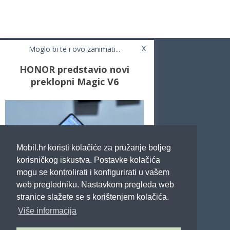
x
Moglo bi te i ovo zanimati...
HONOR predstavio novi
preklopni Magic V6
Novosti
Testovi / Recenzije
Top Liste
Cafe Mobil
Usporedi mobitele
Pojmovnik
Mobil.hr koristi kolačiće za pružanje boljeg
Impressum
Marketing
korisničkog iskustva. Postavke kolačića
Pravne odredbe
mogu se kontrolirati i konfigurirati u vašem
Izjava o privatnosti
web pregledniku. Nastavkom pregleda web
stranice slažete se s korištenjem kolačića.
POTRAŽITE NAS
Više informacija