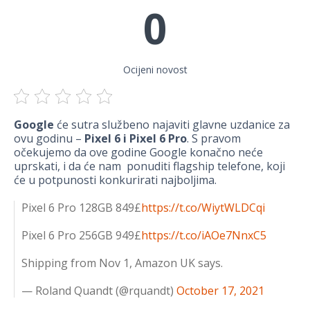
0
Ocijeni novost
Google
će sutra službeno najaviti glavne uzdanice za
ovu godinu –
Pixel 6 i Pixel 6 Pro
. S pravom
očekujemo da ove godine Google konačno neće
uprskati, i da će nam ponuditi flagship telefone, koji
će u potpunosti konkurirati najboljima.
Pixel 6 Pro 128GB 849£
https://t.co/WiytWLDCqi
Pixel 6 Pro 256GB 949£
https://t.co/iAOe7NnxC5
Shipping from Nov 1, Amazon UK says.
— Roland Quandt (@rquandt)
October 17, 2021