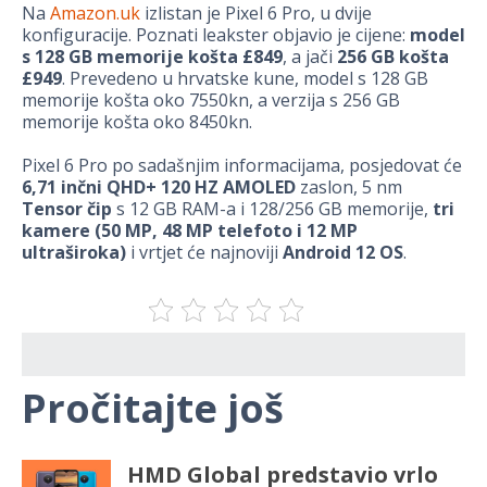
Na
Amazon.uk
izlistan je Pixel 6 Pro, u dvije
konfiguracije. Poznati leakster objavio je cijene:
model
s 128 GB memorije košta £849
, a jači
256 GB košta
£949
. Prevedeno u hrvatske kune, model s 128 GB
memorije košta oko 7550kn, a verzija s 256 GB
memorije košta oko 8450kn.
Pixel 6 Pro po sadašnjim informacijama, posjedovat će
6,71 inčni QHD+ 120 HZ AMOLED
zaslon, 5 nm
Tensor čip
s 12 GB RAM-a i 128/256 GB memorije,
tri
kamere (50 MP, 48 MP telefoto i 12 MP
ultraširoka)
i vrtjet će najnoviji
Android 12 OS
.
Pročitajte još
HMD Global predstavio vrlo