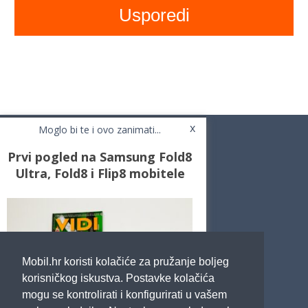
x
Moglo bi te i ovo zanimati...
Prvi pogled na Samsung Fold8
Ultra, Fold8 i Flip8 mobitele
Novosti
Testovi / Recenzije
Top Liste
Cafe Mobil
Usporedi mobitele
Pojmovnik
Mobil.hr koristi kolačiće za pružanje boljeg
Impressum
Marketing
korisničkog iskustva. Postavke kolačića
Pravne odredbe
mogu se kontrolirati i konfigurirati u vašem
Izjava o privatnosti