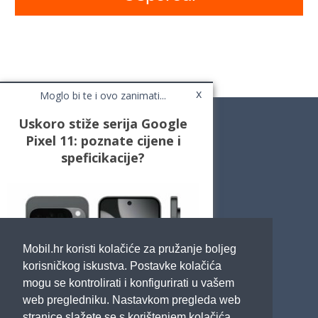
x
Moglo bi te i ovo zanimati...
Uskoro stiže serija Google
Pixel 11: poznate cijene i
speficikacije?
Novosti
Testovi / Recenzije
Top Liste
Cafe Mobil
Usporedi mobitele
Pojmovnik
Mobil.hr koristi kolačiće za pružanje boljeg
Impressum
Marketing
korisničkog iskustva. Postavke kolačića
Pravne odredbe
mogu se kontrolirati i konfigurirati u vašem
Izjava o privatnosti
web pregledniku. Nastavkom pregleda web
stranice slažete se s korištenjem kolačića.