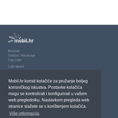
Novosti
Testovi / Recenzije
Top Liste
Cafe Mobil
Usporedi mobitele
Pojmovnik
Mobil.hr koristi kolačiće za pružanje boljeg
Impressum
Marketing
korisničkog iskustva. Postavke kolačića
Pravne odredbe
mogu se kontrolirati i konfigurirati u vašem
Izjava o privatnosti
web pregledniku. Nastavkom pregleda web
stranice slažete se s korištenjem kolačića.
POTRAŽITE NAS
Više informacija