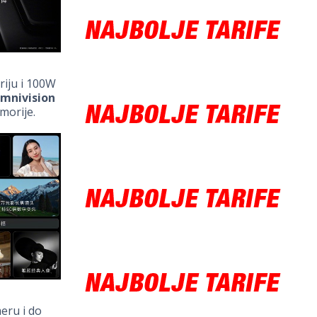
riju i 100W
mnivision
morije.
eru i do