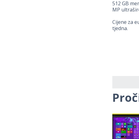
512 GB memo
MP ultrašir
Cijene za e
tjedna.
Proč