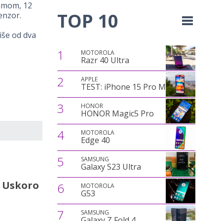
zumom, 12
TOP 10
enzor.
iše od dva
1
MOTOROLA
Razr 40 Ultra
2
APPLE
TEST: iPhone 15 Pro Max
3
HONOR
HONOR Magic5 Pro
4
MOTOROLA
Edge 40
5
SAMSUNG
Galaxy S23 Ultra
? Uskoro
6
MOTOROLA
G53
7
SAMSUNG
Galaxy Z Fold 4