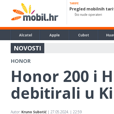
TARIFE
Pregled mobilnih tari
Što nude operateri
Alcatel
Apple
Cubot
Hua
NOVOSTI
HONOR
Honor 200 i 
debitirali u Ki
Autor:
Kruno Subotić
| 27.05.2024. | 22:59