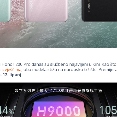
 Honor 200 Pro danas su službeno najavljeni u Kini. Kao što
m
izvješćima
, oba modela stižu na europsko tržište. Premijera
za
12. lipanj
.