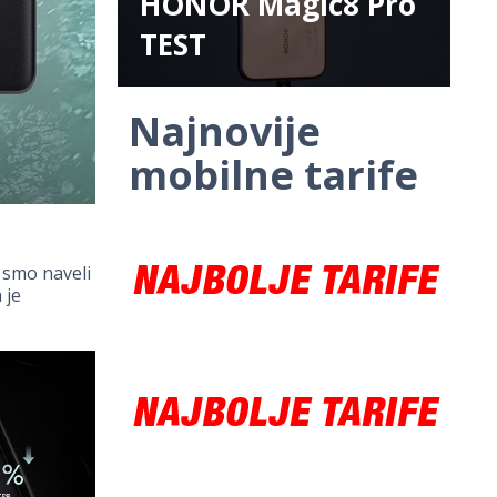
HONOR Magic8 Pro
TEST
Najnovije
mobilne tarife
 smo naveli
 je