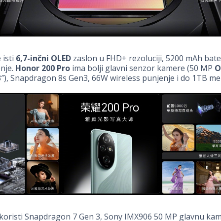
 isti
6,7-inčni OLED
zaslon u FHD+ rezoluciji, 5200 mAh bate
nje.
Honor 200 Pro
ima bolji glavni senzor kamere (50 MP
O
3″), Snapdragon 8s Gen3, 66W wireless punjenje i do 1TB me
koristi Snapdragon 7 Gen 3, Sony IMX906 50 MP glavnu kam