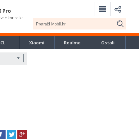
0 Pro
evne korisnike.
TCL
Xiaomi
Realme
Ostali