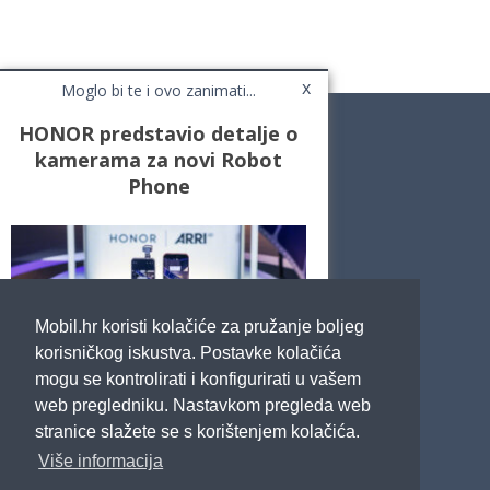
x
Moglo bi te i ovo zanimati...
HONOR predstavio detalje o
kamerama za novi Robot
Phone
Novosti
Testovi / Recenzije
Top Liste
Cafe Mobil
Usporedi mobitele
Pojmovnik
Mobil.hr koristi kolačiće za pružanje boljeg
Impressum
Marketing
korisničkog iskustva. Postavke kolačića
Pravne odredbe
mogu se kontrolirati i konfigurirati u vašem
Izjava o privatnosti
web pregledniku. Nastavkom pregleda web
stranice slažete se s korištenjem kolačića.
POTRAŽITE NAS
Više informacija