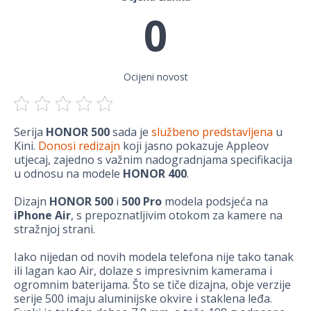
0
Ocijeni novost
Serija
HONOR 500
sada je
službeno predstavljena
u
Kini.
Donosi redizajn
koji jasno pokazuje Appleov
utjecaj, zajedno s važnim nadogradnjama specifikacija
u odnosu na modele
HONOR 400
.
Dizajn
HONOR 500
i
500 Pro
modela podsjeća na
iPhone Air
, s prepoznatljivim otokom za kamere na
stražnjoj strani.
Iako nijedan od novih modela telefona nije tako tanak
ili lagan kao Air, dolaze s impresivnim kamerama i
ogromnim baterijama. Što se tiče dizajna, obje verzije
serije 500 imaju aluminijske okvire i staklena leđa.