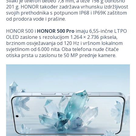
Svaki je telefon debeo 7,8 mm, a teže 198 g odnosno
201 g. HONOR također zadržava vrhunsku izdržljivost
svojih prethodnika s potpunom IP68 i IP69K zaštitom
od prodora vode i prašine.
HONOR 500 i
HONOR 500 Pro
imaju 6,55-inčne LTPO
OLED zaslone s rezolucijom 1.264 × 2.736 piksela,
brzinom osvježavanja od 120 Hz i vršnom lokalnom
svjetlinom od 6.000 nita. Oba telefona nude čitače
otiska prsta u zaslonu te 50 MP prednje kamere.