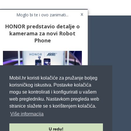
x
Moglo bi te i ovo zanimati...
HONOR predstavio detalje o
kamerama za novi Robot
Phone
Novosti
Testovi / Recenzije
Top Liste
Cafe Mobil
Usporedi mobitele
Pojmovnik
Mobil.hr koristi kolačiće za pružanje boljeg
Impressum
Marketing
korisničkog iskustva. Postavke kolačića
Pravne odredbe
mogu se kontrolirati i konfigurirati u vašem
Izjava o privatnosti
web pregledniku. Nastavkom pregleda web
stranice slažete se s korištenjem kolačića.
POTRAŽITE NAS
Više informacija
U redu!
Sva prava pridržana - Mobil.hr - 2026.