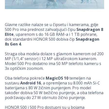
Glavne razlike nalaze se u čipsetu i kamerama, gdje
500 Pro ima prednost zahvaljujući čipu
Snapdragon 8
Elite
, uparenom s do 16 GB RAM-a i 1 TB pohrane,
dok standardni HONOR 500 dobiva čip
Snapdragon
8s Gen 4
.
Straga oba modela dolaze s glavnom kamerom od 200
MP (1/1,4″ senzor) i 12 MP ultraširokom kamerom.
Model 500 Pro dodatno ima 50 MP telefoto kameru s
3x optičkim zoomom.
Oba telefona pokreće
MagicOS 10
temeljen na
sustavu
Android 16
, a opremljena su 8.000 mAh Si-C
baterijama s 80 W žičnim punjenjem. Pro model
također dobiva 50 W bežično punjenje, a oba telefona
podržavaju do 27 W obrnuto žično punjenje.
HONOR 500 i 500 Pro dostupni su u bojama