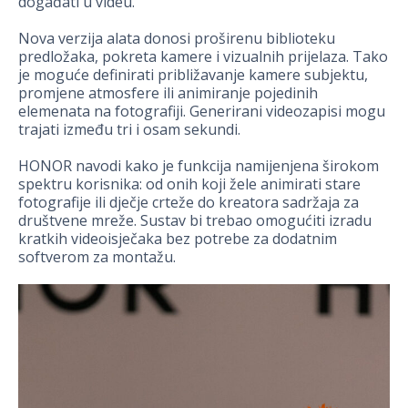
događati u videu.
Nova verzija alata donosi proširenu biblioteku
predložaka, pokreta kamere i vizualnih prijelaza. Tako
je moguće definirati približavanje kamere subjektu,
promjene atmosfere ili animiranje pojedinih
elemenata na fotografiji. Generirani videozapisi mogu
trajati između tri i osam sekundi.
HONOR navodi kako je funkcija namijenjena širokom
spektru korisnika: od onih koji žele animirati stare
fotografije ili dječje crteže do kreatora sadržaja za
društvene mreže. Sustav bi trebao omogućiti izradu
kratkih videoisječaka bez potrebe za dodatnim
softverom za montažu.