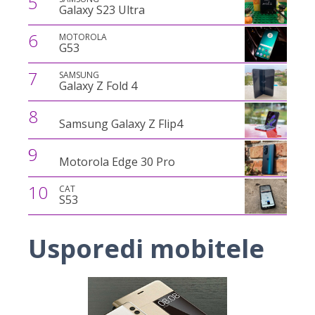
5
Galaxy S23 Ultra
6
MOTOROLA
G53
7
SAMSUNG
Galaxy Z Fold 4
8
Samsung Galaxy Z Flip4
9
Motorola Edge 30 Pro
10
CAT
S53
Usporedi mobitele