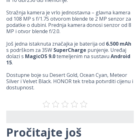
ili 16 GB/256 GB memorije.
Stražnja kamera je vrlo jednostavna – glavna kamera
od 108 MP s f/1.75 otvorom blende te 2 MP senzor za
podatke o dubini. Prednja kamera donosi senzor od 8
MP i otvor blende f/2.0.
Još jedna istaknuta značajka je baterija od
6.500 mAh
s podrškom za 35W
SuperCharge
punjenje. Uređaj
dolazi s
MagicOS 9.0
temeljenim na sustavu
Android
15
.
Dostupne boje su Desert Gold, Ocean Cyan, Meteor
Silver i Velvet Black. HONOR tek treba potvrditi cijenu i
dostupnost.
Pročitajte još