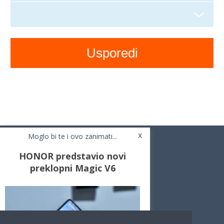
x
Moglo bi te i ovo zanimati...
HONOR predstavio novi
preklopni Magic V6
Novosti
Testovi / Recenzije
Top Liste
Cafe Mobil
Usporedi mobitele
Pojmovnik