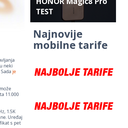
HONOR Magic8 Pro
TEST
Najnovije
mobilne tarife
avljanja
u neki
. Sada
je
i može
eta 11.000
Hz, 1.5K
ane. Uređaj
fikat s pet