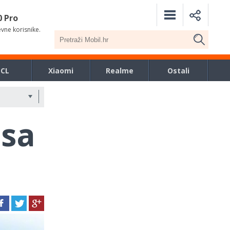
0 Pro
evne korisnike.
TCL
Xiaomi
Realme
Ostali
 sa