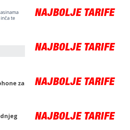
glasinama
inča te
phone za
ednjeg