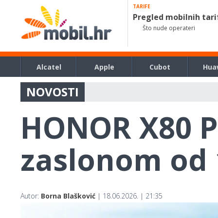
TARIFE
Pregled mobilnih tari
Što nude operateri
Alcatel
Apple
Cubot
Hua
NOVOSTI
HONOR X80 Pr
zaslonom od 
Autor:
Borna Blašković
| 18.06.2026. | 21:35