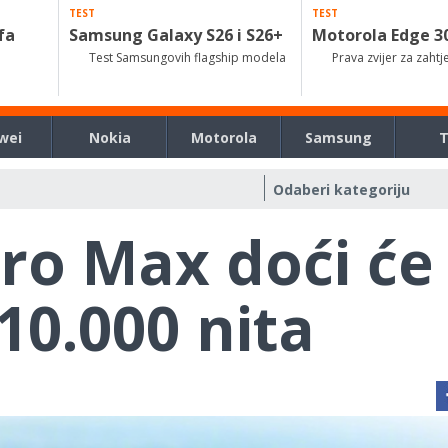
TEST
TEST
fa
Samsung Galaxy S26 i S26+
Motorola Edge 3
Test Samsungovih flagship modela
Prava zvijer za zahtj
wei
Nokia
Motorola
Samsung
o Max doći će
10.000 nita