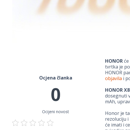
HONOR
će 
tvrtka je p
HONOR pamet
Ocjena članka
objavila
i p
0
HONOR X8
dosegnuti v
mAh, upravo
Ocijeni novost
Honor je ta
rezoluciju 
će imati i c