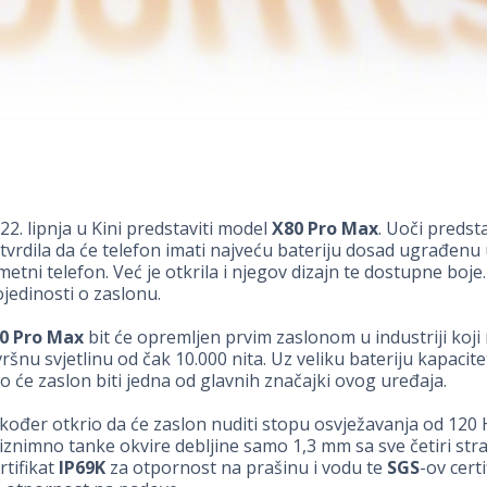
22. lipnja u Kini predstaviti model
X80 Pro Max
. Uoči predst
otvrdila da će telefon imati najveću bateriju dosad ugrađenu 
ni telefon. Već je otkrila i njegov dizajn te dostupne boje
ojedinosti o zaslonu.
0 Pro Max
bit će opremljen prvim zaslonom u industriji koj
ršnu svjetlinu od čak 10.000 nita. Uz veliku bateriju kapacit
 će zaslon biti jedna od glavnih značajki ovog uređaja.
kođer otkrio da će zaslon nuditi stopu osvježavanja od 120 
i iznimno tanke okvire debljine samo 1,3 mm sa sve četiri str
ertifikat
IP69K
za otpornost na prašinu i vodu te
SGS
-ov certi