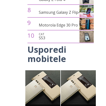
8
Samsung Galaxy Z Flip4
9
Motorola Edge 30 Pro
10
CAT
S53
Usporedi
mobitele