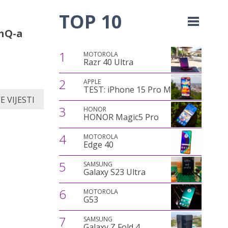
TOP 10
inQ-a
1
MOTOROLA
Razr 40 Ultra
2
APPLE
TEST: iPhone 15 Pro Max
 VIJESTI
3
HONOR
HONOR Magic5 Pro
4
MOTOROLA
Edge 40
5
SAMSUNG
Galaxy S23 Ultra
6
MOTOROLA
G53
7
SAMSUNG
Galaxy Z Fold 4