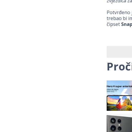
zvjezdica z
Potvrđeno j
trebao bi i
čipset
Snap
Proč