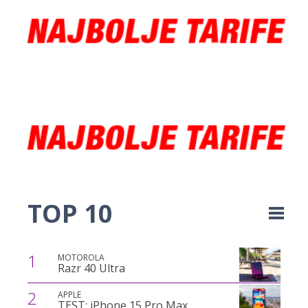
TOP 10
1
MOTOROLA
Razr 40 Ultra
2
APPLE
TEST: iPhone 15 Pro Max