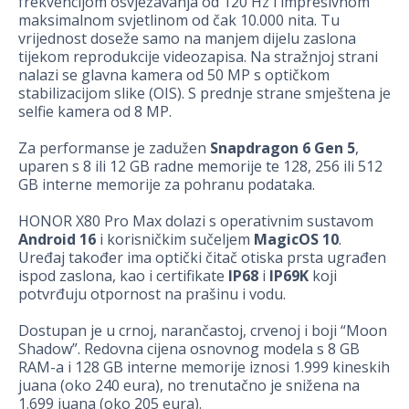
frekvencijom osvježavanja od 120 Hz i impresivnom
maksimalnom svjetlinom od čak 10.000 nita. Tu
vrijednost doseže samo na manjem dijelu zaslona
tijekom reprodukcije videozapisa. Na stražnjoj strani
nalazi se glavna kamera od 50 MP s optičkom
stabilizacijom slike (OIS). S prednje strane smještena je
selfie kamera od 8 MP.
Za performanse je zadužen
Snapdragon 6 Gen 5
,
uparen s 8 ili 12 GB radne memorije te 128, 256 ili 512
GB interne memorije za pohranu podataka.
HONOR X80 Pro Max dolazi s operativnim sustavom
Android 16
i korisničkim sučeljem
MagicOS 10
.
Uređaj također ima optički čitač otiska prsta ugrađen
ispod zaslona, kao i certifikate
IP68
i
IP69K
koji
potvrđuju otpornost na prašinu i vodu.
Dostupan je u crnoj, narančastoj, crvenoj i boji “Moon
Shadow”. Redovna cijena osnovnog modela s 8 GB
RAM-a i 128 GB interne memorije iznosi 1.999 kineskih
juana (oko 240 eura), no trenutačno je snižena na
1.699 juana (oko 205 eura).