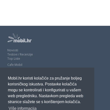
Novosti
Testovi / Recenzije
Top Liste
Cafe Mobil
Usporedi mobitele
Pojmovnik
Mobil.hr koristi kolačiće za pružanje boljeg
Impressum
Marketing
korisničkog iskustva. Postavke kolačića
Pravne odredbe
mogu se kontrolirati i konfigurirati u vašem
Izjava o privatnosti
web pregledniku. Nastavkom pregleda web
stranice slažete se s korištenjem kolačića.
POTRAŽITE NAS
Više informacija