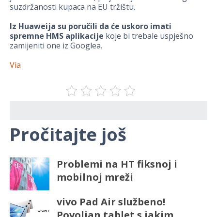
suzdržanosti kupaca na EU tržištu.
Iz Huaweija su poručili da će uskoro imati
spremne HMS aplikacije
koje bi trebale uspješno
zamijeniti one iz Googlea.
Via
Pročitajte još
Problemi na HT fiksnoj i
mobilnoj mreži
vivo Pad Air službeno!
Povoljan tablet s jakim