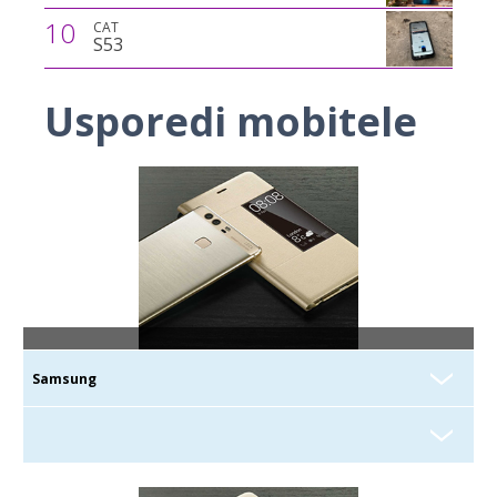
10
CAT
S53
Usporedi mobitele