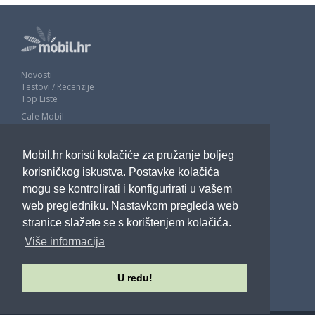
Novosti
Testovi / Recenzije
Top Liste
Cafe Mobil
Usporedi mobitele
Pojmovnik
Mobil.hr koristi kolačiće za pružanje boljeg
Impressum
Marketing
korisničkog iskustva. Postavke kolačića
Pravne odredbe
mogu se kontrolirati i konfigurirati u vašem
Izjava o privatnosti
web pregledniku. Nastavkom pregleda web
stranice slažete se s korištenjem kolačića.
POTRAŽITE NAS
Više informacija
U redu!
Sva prava pridržana - Mobil.hr - 2026.