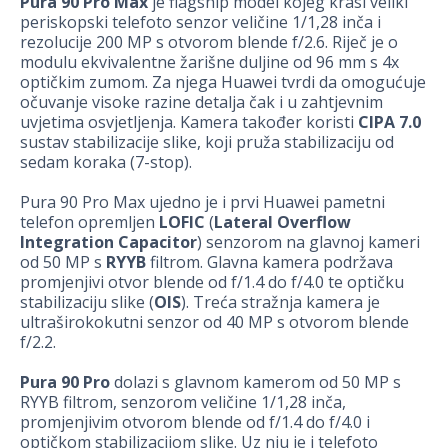
Pura 90 Pro Max
je flagship model kojeg krasi veliki
periskopski telefoto senzor veličine 1/1,28 inča i
rezolucije 200 MP s otvorom blende f/2.6. Riječ je o
modulu ekvivalentne žarišne duljine od 96 mm s 4x
optičkim zumom. Za njega Huawei tvrdi da omogućuje
očuvanje visoke razine detalja čak i u zahtjevnim
uvjetima osvjetljenja. Kamera također koristi
CIPA 7.0
sustav stabilizacije slike, koji pruža stabilizaciju od
sedam koraka (7-stop).
Pura 90 Pro Max ujedno je i prvi Huawei pametni
telefon opremljen
LOFIC
(
Lateral Overflow
Integration Capacitor
) senzorom na glavnoj kameri
od 50 MP s
RYYB
filtrom. Glavna kamera podržava
promjenjivi otvor blende od f/1.4 do f/4.0 te optičku
stabilizaciju slike (
OIS
). Treća stražnja kamera je
ultraširokokutni senzor od 40 MP s otvorom blende
f/2.2.
Pura 90 Pro
dolazi s glavnom kamerom od 50 MP s
RYYB filtrom, senzorom veličine 1/1,28 inča,
promjenjivim otvorom blende od f/1.4 do f/4.0 i
optičkom stabilizacijom slike. Uz nju je i telefoto