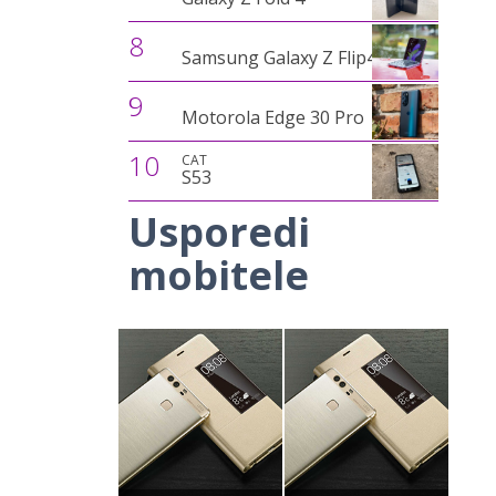
8
Samsung Galaxy Z Flip4
9
Motorola Edge 30 Pro
10
CAT
S53
Usporedi
mobitele