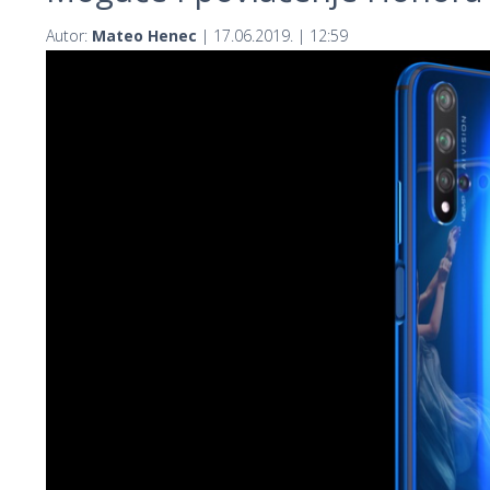
Autor:
Mateo Henec
| 17.06.2019. | 12:59