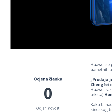
Huawei se p
pametnih t
Ocjena članka
„Prodaja j
Zhengfei
m
0
Huawei raz
teksta)
Hon
Kako bi nad
Ocijeni novost
kineskog tr