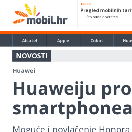
TARIFE
Pregled mobilnih tari
Što nude operateri
Alcatel
Apple
Cubot
Hua
NOVOSTI
Huawei
Huaweiju pro
smartphonea 
Moguće i povlačenje Honora 