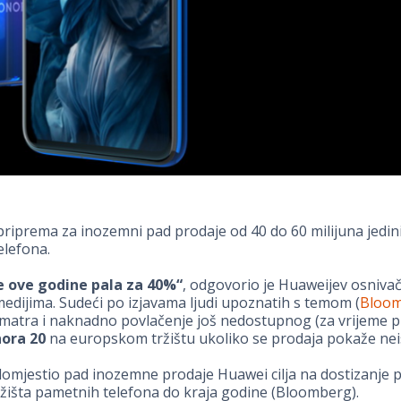
riprema za inozemni pad prodaje od 40 do 60 milijuna jedin
elefona.
e ove godine pala za 40%“
, odgovorio je Huaweijev osniva
edijima. Sudeći po izjavama ljudi upoznatih s temom (
Bloo
matra i naknadno povlačenje još nedostupnog (za vrijeme p
ora 20
na europskom tržištu ukoliko se prodaja pokaže nei
omjestio pad inozemne prodaje Huawei cilja na dostizanje p
žišta pametnih telefona do kraja godine (Bloomberg).