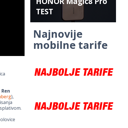
HONOR Magic8 Pro
TEST
Najnovije
mobilne tarife
ica
č
Ren
mberg
),
isanja
splativom.
olovice