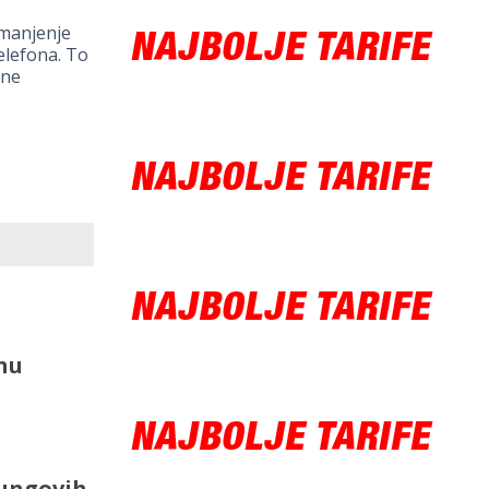
smanjenje
elefona. To
tne
nu
sungovih