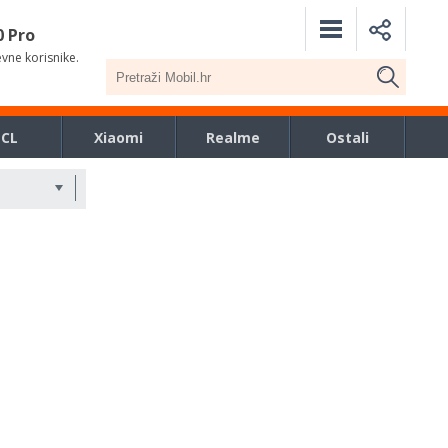
0 Pro
evne korisnike.
TCL
Xiaomi
Realme
Ostali