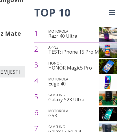
TOP 10
1
MOTOROLA
iz Mate
Razr 40 Ultra
2
APPLE
TEST: iPhone 15 Pro Max
3
HONOR
HONOR Magic5 Pro
 VIJESTI
4
MOTOROLA
Edge 40
5
SAMSUNG
Galaxy S23 Ultra
6
MOTOROLA
G53
7
SAMSUNG
Galaxy Z Fold 4