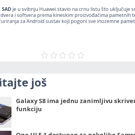
,
SAD
je u svibnju Huawei stavio na crnu listu što uključuje 
rdvera i softvera prema kineskim proizvođačima pametnih t
žuriranja za Android sustav koji pogoni sve inozemne pame
itajte još
Galaxy S8 ima jednu zanimljivu skrive
funkciju
One UI 5.1 dostupan za nekoliko Sam