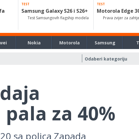
TEST
TEST
fa
Samsung Galaxy S26 i S26+
Motorola Edge 3
Test Samsungovih flagship modela
Prava zvijer za zahtj
wei
Nokia
Motorola
Samsung
daja
pala za 40%
20 sa polica Zapada