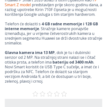
Huawei P Smart 2020 dolazi s istim čipsetom kao i
P
Smart Z model
predstavljen prije skoro godinu dana, a
razlog upotrebe Kirin 710F čipseta je u mogućnosti
korištenja Google usluga s tim starijim hardverom.
Telefon će dolaziti s
4 GB radne memorije i 128 GB
interne memorije
. Stražnje kamere ponajviše
iznenađuju, jer u vrijeme četverostrukih kamera u
srednjem segmentu Huawei se drži dvostruke stražnje
snimalice.
Glavna kamera ima 13 MP
, dok je tu i dubinski
senzor od 2 MP. Na stražnjoj strani nalazi se i čitač
otiska prsta, a telefon ima
bateriju od 3400 mAh
.
Novi Smart koristit će USB Type C sučelje, a imat će i
podršku za NFC. Telefon će dolazit sa starijom
verzijom Androida 9, a bit će dostupan u tri boje,
zelenoj, plavoj i crnoj.