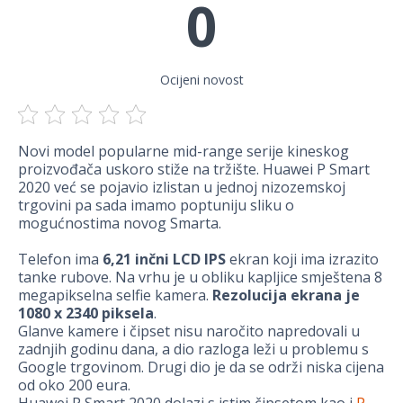
0
Ocijeni novost
Novi model popularne mid-range serije kineskog
proizvođača uskoro stiže na tržište. Huawei P Smart
2020 već se pojavio izlistan u jednoj nizozemskoj
trgovini pa sada imamo poptuniju sliku o
mogućnostima novog Smarta.
Telefon ima
6,21 inčni LCD IPS
ekran koji ima izrazito
tanke rubove. Na vrhu je u obliku kapljice smještena 8
megapikselna selfie kamera.
Rezolucija ekrana je
1080 x 2340 piksela
.
Glanve kamere i čipset nisu naročito napredovali u
zadnjih godinu dana, a dio razloga leži u problemu s
Google trgovinom. Drugi dio je da se održi niska cijena
od oko 200 eura.