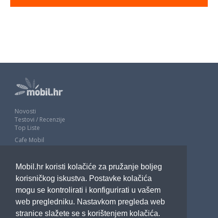
Novosti
Testovi / Recenzije
Top Liste
Cafe Mobil
Usporedi mobitele
Pojmovnik
Mobil.hr koristi kolačiće za pružanje boljeg
Impressum
Marketing
korisničkog iskustva. Postavke kolačića
Pravne odredbe
mogu se kontrolirati i konfigurirati u vašem
Izjava o privatnosti
web pregledniku. Nastavkom pregleda web
stranice slažete se s korištenjem kolačića.
POTRAŽITE NAS