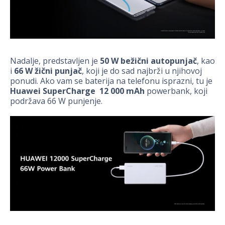
Nadalje, predstavljen je
50 W bežični autopunjač
, kao
i
66 W žični punjač
, koji je do sad najbrži u njihovoj
ponudi. Ako vam se baterija na telefonu isprazni, tu je
Huawei SuperCharge 12 000 mAh
powerbank, koji
podržava 66 W punjenje.