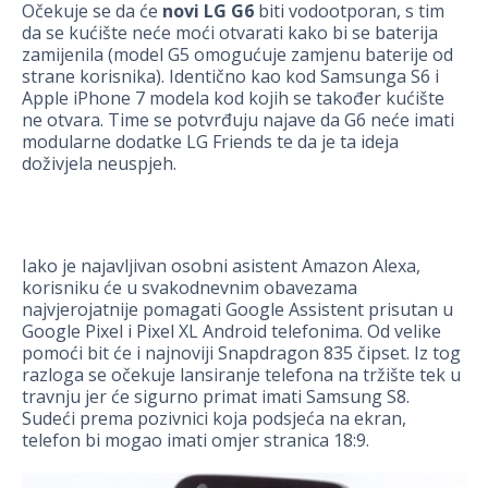
Očekuje se da će
novi LG G6
biti vodootporan, s tim
da se kućište neće moći otvarati kako bi se baterija
zamijenila (model G5 omogućuje zamjenu baterije od
strane korisnika). Identično kao kod Samsunga S6 i
Apple iPhone 7 modela kod kojih se također kućište
ne otvara. Time se potvrđuju najave da G6 neće imati
modularne dodatke LG Friends te da je ta ideja
doživjela neuspjeh.
Iako je najavljivan osobni asistent Amazon Alexa,
korisniku će u svakodnevnim obavezama
najvjerojatnije pomagati Google Assistent prisutan u
Google Pixel i Pixel XL Android telefonima. Od velike
pomoći bit će i najnoviji Snapdragon 835 čipset. Iz tog
razloga se očekuje lansiranje telefona na tržište tek u
travnju jer će sigurno primat imati Samsung S8.
Sudeći prema pozivnici koja podsjeća na ekran,
telefon bi mogao imati omjer stranica 18:9.