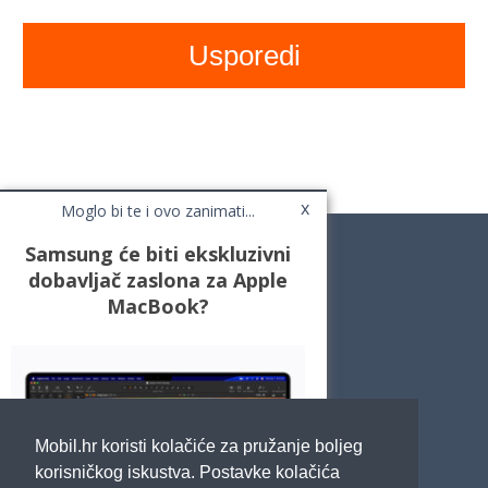
x
Moglo bi te i ovo zanimati...
Samsung će biti ekskluzivni
dobavljač zaslona za Apple
MacBook?
Novosti
Testovi / Recenzije
Top Liste
Cafe Mobil
Usporedi mobitele
Pojmovnik
Mobil.hr koristi kolačiće za pružanje boljeg
Impressum
Marketing
korisničkog iskustva. Postavke kolačića
Pravne odredbe