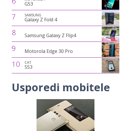
6
G53
7
SAMSUNG
Galaxy Z Fold 4
8
Samsung Galaxy Z Flip4
9
Motorola Edge 30 Pro
10
CAT
S53
Usporedi mobitele