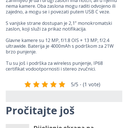
Zanimljivo je da i drugi zaslon ima notch, ali u njemu
nema kamere. Oba zaslona mogu raditi odvojeno ili
zajedno, a mogu se i povezati putem USB C veze.
S vanjske strane dostupan je 2,1” monokromatski
zaslon, koji služi za prikaz notifikacija.
Glavne kamere su 12 MP, f/1.8 OIS + 13 MP, f/2.4
ultrawide. Baterija je 4000mAh s podrškom za 21W
brzo punjenje.
Tu su još i podrška za wireless punjenje, IP68
certifikat vodootpornosti i stereo zvučnici.
5/5 - (1 vote)
Pročitajte još
Dijeljenje ekrana na