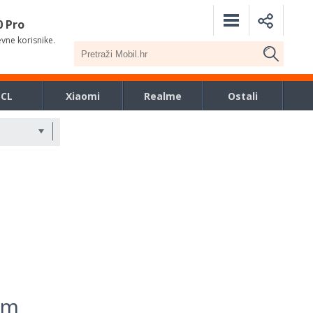
0 Pro
evne korisnike.
TCL
Xiaomi
Realme
Ostali
em