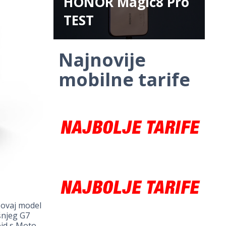
HONOR Magic8 Pro
TEST
Najnovije
mobilne tarife
a ovaj model
šnjeg G7
oid s Moto