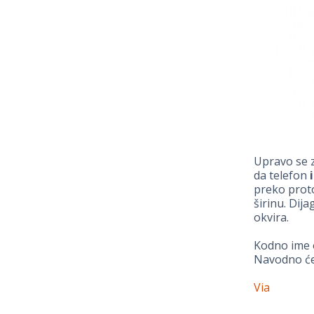
Upravo se 
da telefon
preko proto
širinu. Dij
okvira.
Kodno ime o
Navodno će
Via