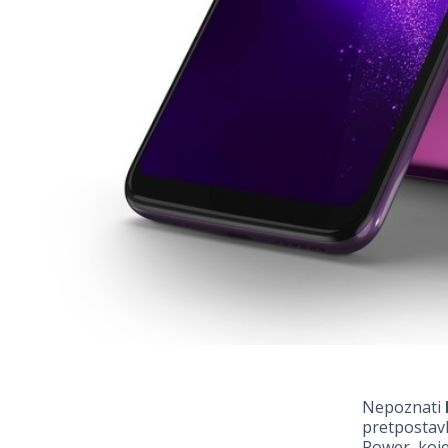
Nepoznati
pretpostavl
Power, koje