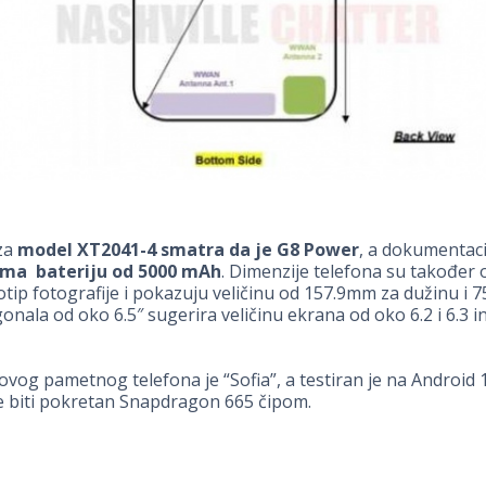
za
model XT2041-4 smatra da je G8 Power
, a dokumentaci
ima bateriju od 5000 mAh
. Dimenzije telefona su također 
tip fotografije i pokazuju veličinu od 157.9mm za dužinu i 
agonala od oko 6.5″ sugerira veličinu ekrana od oko 6.2 i 6.3 i
vog pametnog telefona je “Sofia”, a testiran je na Android 
 biti pokretan Snapdragon 665 čipom.