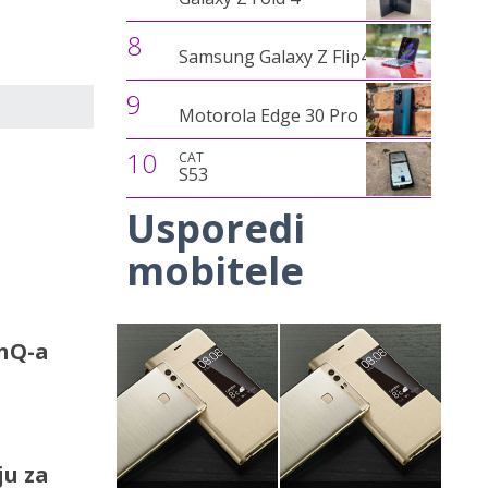
8
Samsung Galaxy Z Flip4
9
Motorola Edge 30 Pro
10
CAT
S53
Usporedi
mobitele
inQ-a
ju za