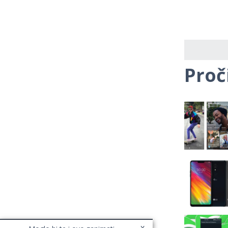
Proč
x