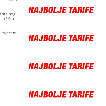
a stalnog
 tržištu.
rimijećeni