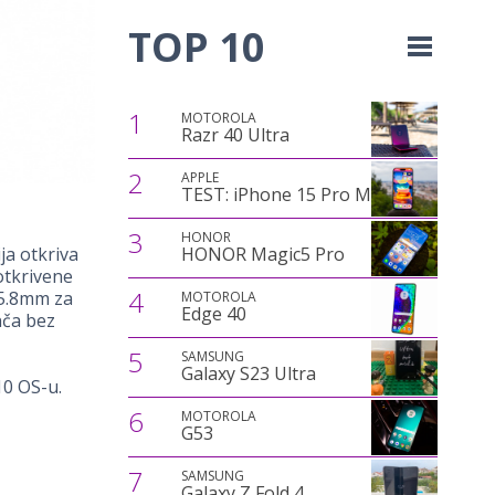
TOP 10
1
MOTOROLA
Razr 40 Ultra
2
APPLE
TEST: iPhone 15 Pro Max
3
HONOR
HONOR Magic5 Pro
ja otkriva
otkrivene
4
75.8mm za
MOTOROLA
Edge 40
nča bez
5
SAMSUNG
Galaxy S23 Ultra
10 OS-u.
6
MOTOROLA
G53
7
SAMSUNG
Galaxy Z Fold 4