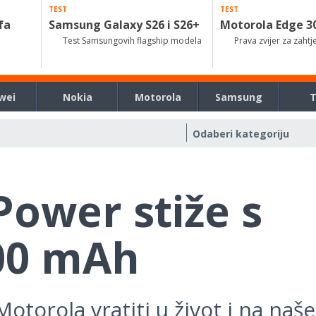
TEST
TEST
fa
Samsung Galaxy S26 i S26+
Motorola Edge 3
Test Samsungovih flagship modela
Prava zvijer za zahtj
wei
Nokia
Motorola
Samsung
ower stiže s
00 mAh
otorola vratiti u život i na naš