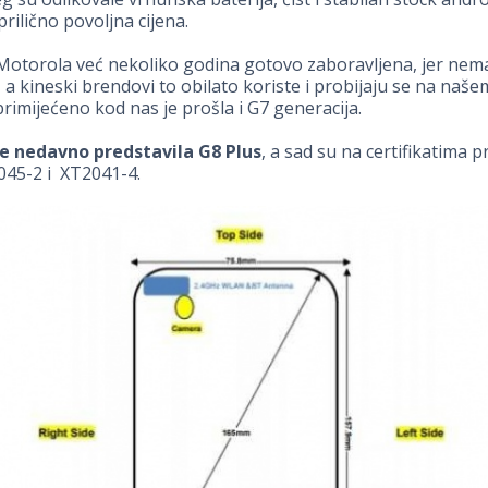
prilično povoljna cijena.
Motorola već nekoliko godina gotovo zaboravljena, jer nem
 a kineski brendovi to obilato koriste i probijaju se na našem
primijećeno kod nas je prošla i G7 generacija.
e nedavno predstavila G8 Plus
, a sad su na certifikatima p
045-2 i XT2041-4.