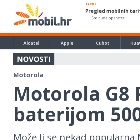
TARIFE
Pregled mobilnih tari
Što nude operateri
Alcatel
Apple
Cubot
Hua
NOVOSTI
Motorola
Motorola G8 P
baterijom 50
Može li se nekad popularna M