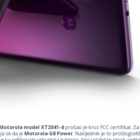
Motorola model XT2041-4
prošao je kroz FCC certifikat. Z
ja se da je
Motorola G8 Power
. Nasljednik je to prošlogodi
g su odlikovale vrhunska baterija, čist i stabilan stock andr