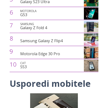
Galaxy S23 Ultra
6
MOTOROLA
G53
7
SAMSUNG
Galaxy Z Fold 4
8
Samsung Galaxy Z Flip4
9
Motorola Edge 30 Pro
10
CAT
S53
Usporedi mobitele