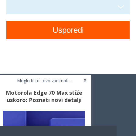
x
Moglo bi te i ovo zanimati...
Motorola Edge 70 Max stiže
uskoro: Poznati novi detalji
Novosti
Testovi / Recenzije
Top Liste
Cafe Mobil
Usporedi mobitele
Pojmovnik