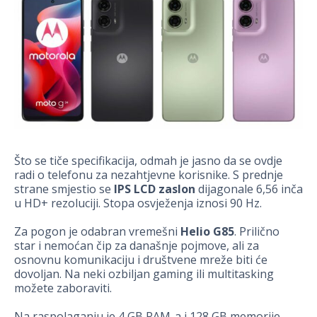
Što se tiče specifikacija, odmah je jasno da se ovdje
radi o telefonu za nezahtjevne korisnike. S prednje
strane smjestio se
IPS LCD zaslon
dijagonale 6,56 inča
u HD+ rezoluciji. Stopa osvježenja iznosi 90 Hz.
Za pogon je odabran vremešni
Helio G85
. Prilično
star i nemoćan čip za današnje pojmove, ali za
osnovnu komunikaciju i društvene mreže biti će
dovoljan. Na neki ozbiljan gaming ili multitasking
možete zaboraviti.
Na raspolaganju je 4 GB RAM-a i 128 GB memorije.