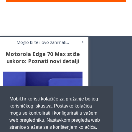
x
Moglo bi te i ovo zanimati...
Motorola Edge 70 Max stiže
uskoro: Poznati novi detalji
Novosti
Testovi / Recenzije
Top Liste
Cafe Mobil
Usporedi mobitele
Pojmovnik
Mobil.hr koristi kolačiće za pružanje boljeg
Impressum
Marketing
korisničkog iskustva. Postavke kolačića
Pravne odredbe
mogu se kontrolirati i konfigurirati u vašem
Izjava o privatnosti
web pregledniku. Nastavkom pregleda web
stranice slažete se s korištenjem kolačića.
POTRAŽITE NAS