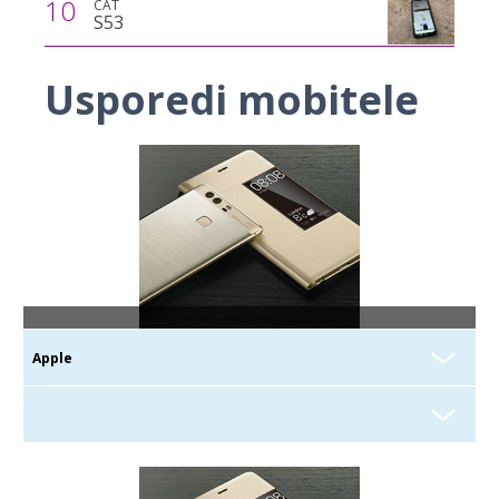
10
CAT
S53
Usporedi mobitele