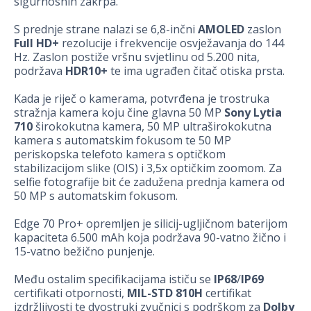
sigurnosnih zakrpa.
S prednje strane nalazi se 6,8-inčni
AMOLED
zaslon
Full HD+
rezolucije i frekvencije osvježavanja do 144
Hz. Zaslon postiže vršnu svjetlinu od 5.200 nita,
podržava
HDR10+
te ima ugrađen čitač otiska prsta.
Kada je riječ o kamerama, potvrđena je trostruka
stražnja kamera koju čine glavna 50 MP
Sony Lytia
710
širokokutna kamera, 50 MP ultraširokokutna
kamera s automatskim fokusom te 50 MP
periskopska telefoto kamera s optičkom
stabilizacijom slike (OIS) i 3,5x optičkim zoomom. Za
selfie fotografije bit će zadužena prednja kamera od
50 MP s automatskim fokusom.
Edge 70 Pro+ opremljen je silicij-ugljičnom baterijom
kapaciteta 6.500 mAh koja podržava 90-vatno žično i
15-vatno bežično punjenje.
Među ostalim specifikacijama ističu se
IP68
/
IP69
certifikati otpornosti,
MIL-STD 810H
certifikat
izdržljivosti te dvostruki zvučnici s podrškom za
Dolby