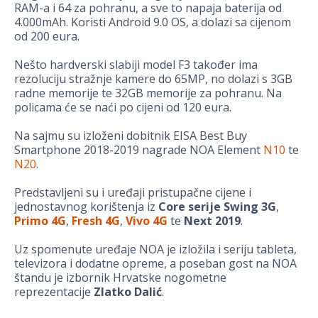
RAM-a i 64 za pohranu, a sve to napaja baterija od
4.000mAh. Koristi Android 9.0 OS, a dolazi sa cijenom
od 200 eura.
Nešto hardverski slabiji model F3 također ima
rezoluciju stražnje kamere do 65MP, no dolazi s 3GB
radne memorije te 32GB memorije za pohranu. Na
policama će se naći po cijeni od 120 eura.
Na sajmu su izloženi dobitnik EISA Best Buy
Smartphone 2018-2019 nagrade NOA Element
N10
te
N20
.
Predstavljeni su i uređaji pristupačne cijene i
jednostavnog korištenja iz
Core serije
Swing 3G
,
Primo 4G
,
Fresh 4G
,
Vivo 4G
te
Next 2019
.
Uz spomenute uređaje NOA je izložila i seriju tableta,
televizora i dodatne opreme, a poseban gost na NOA
štandu je izbornik Hrvatske nogometne
reprezentacije
Zlatko Dalić
.