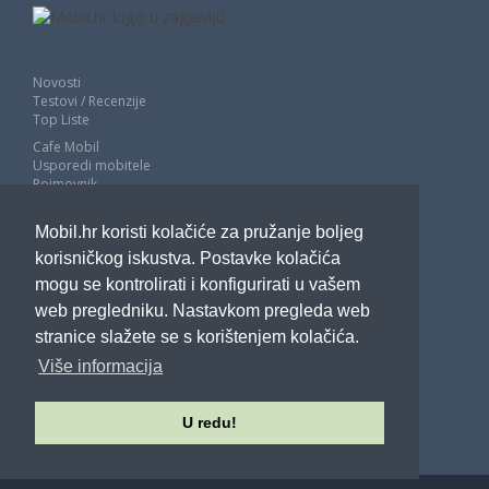
Novosti
Testovi / Recenzije
Top Liste
Cafe Mobil
Usporedi mobitele
Pojmovnik
Impressum
Marketing
Mobil.hr koristi kolačiće za pružanje boljeg
Pravne odredbe
korisničkog iskustva. Postavke kolačića
Izjava o privatnosti
mogu se kontrolirati i konfigurirati u vašem
web pregledniku. Nastavkom pregleda web
POTRAŽITE NAS
stranice slažete se s korištenjem kolačića.
Više informacija
U redu!
Sva prava pridržana - Mobil.hr - 2026.