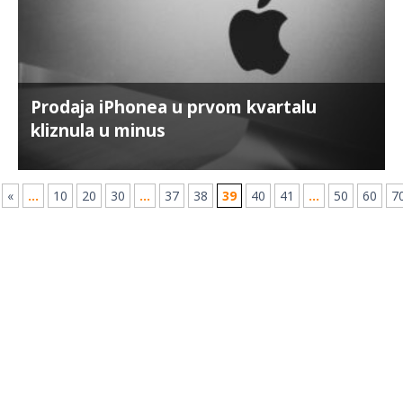
Prodaja iPhonea u prvom kvartalu
kliznula u minus
«
...
10
20
30
...
37
38
39
40
41
...
50
60
7