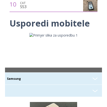
10
CAT
S53
Usporedi mobitele