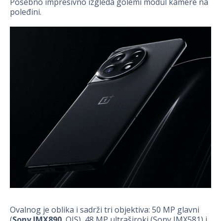
Posebno impresivno izgleda golemi modul kamere na
poleđini.
Ovalnog je oblika i sadrži tri objektiva: 50 MP glavni
(
Sony IMX890
, OIS), 48 MP ultraširoki (Sony IMX581) i