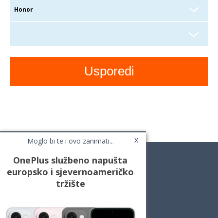
x
Moglo bi te i ovo zanimati...
OnePlus službeno napušta
europsko i sjevernoameričko
tržište
Novosti
Testovi / Recenzije
Top Liste