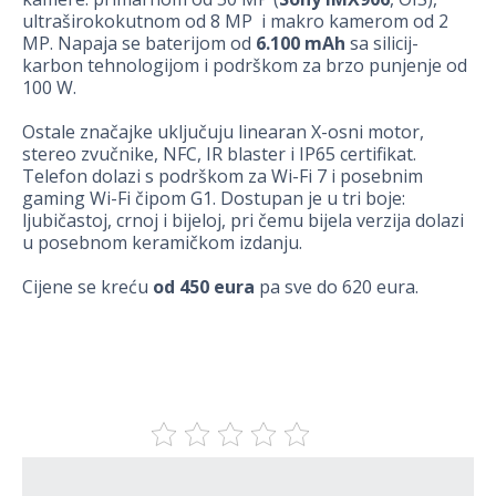
ultraširokokutnom od 8 MP i makro kamerom od 2
MP. Napaja se baterijom od
6.100 mAh
sa silicij-
karbon tehnologijom i podrškom za brzo punjenje od
100 W.
Ostale značajke uključuju linearan X-osni motor,
stereo zvučnike, NFC, IR blaster i IP65 certifikat.
Telefon dolazi s podrškom za Wi-Fi 7 i posebnim
gaming Wi-Fi čipom G1. Dostupan je u tri boje:
ljubičastoj, crnoj i bijeloj, pri čemu bijela verzija dolazi
u posebnom keramičkom izdanju.
Cijene se kreću
od 450 eura
pa sve do 620 eura.