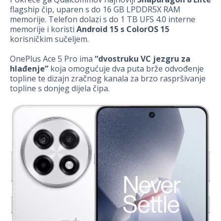
flagship čip, uparen s do 16 GB LPDDR5X RAM
memorije. Telefon dolazi s do 1 TB UFS 4.0 interne
memorije i koristi
Android 15 s ColorOS 15
korisničkim sučeljem.
OnePlus Ace 5 Pro ima
“dvostruku VC jezgru za
hlađenje”
koja omogućuje dva puta brže odvođenje
topline te dizajn zračnog kanala za brzo raspršivanje
topline s donjeg dijela čipa.