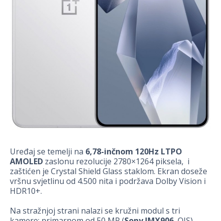
Uređaj se temelji na
6,78-inčnom 120Hz LTPO
AMOLED
zaslonu rezolucije 2780×1264 piksela, i
zaštićen je Crystal Shield Glass staklom. Ekran doseže
vršnu svjetlinu od 4.500 nita i podržava Dolby Vision i
HDR10+.
Na stražnjoj strani nalazi se kružni modul s tri
kamere: primarnom od 50 MP (
Sony IMX906
, OIS),