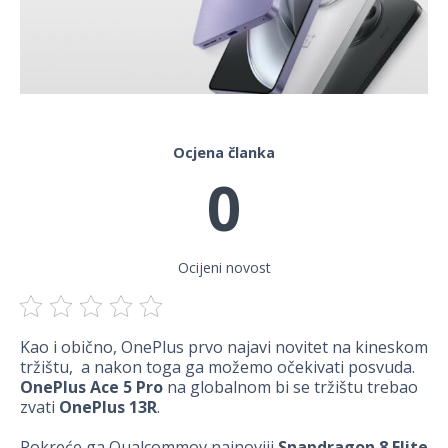
Ocjena članka
0
Ocijeni novost
Kao i obično, OnePlus prvo najavi novitet na kineskom
tržištu, a nakon toga ga možemo očekivati posvuda.
OnePlus Ace 5 Pro
na globalnom bi se tržištu trebao
zvati
OnePlus 13R
.
Pokreće ga Qualcommov najnoviji
Snapdragon 8 Elite