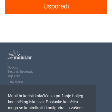
Novosti
Testovi / Recenzije
Top Liste
Cafe Mobil
Usporedi mobitele
Pojmovnik
Mobil.hr koristi kolačiće za pružanje boljeg
Impressum
Marketing
korisničkog iskustva. Postavke kolačića
Pravne odredbe
mogu se kontrolirati i konfigurirati u vašem
Izjava o privatnosti