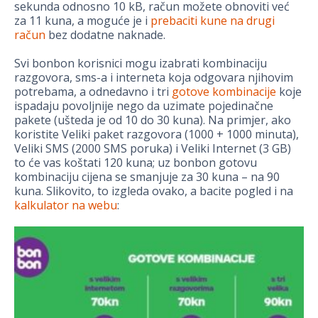
sekunda odnosno 10 kB, račun možete obnoviti već
za 11 kuna, a moguće je i
prebaciti kune na drugi
račun
bez dodatne naknade.
Svi bonbon korisnici mogu izabrati kombinaciju
razgovora, sms-a i interneta koja odgovara njihovim
potrebama, a odnedavno i tri
gotove kombinacije
koje
ispadaju povoljnije nego da uzimate pojedinačne
pakete (ušteda je od 10 do 30 kuna). Na primjer, ako
koristite Veliki paket razgovora (1000 + 1000 minuta),
Veliki SMS (2000 SMS poruka) i Veliki Internet (3 GB)
to će vas koštati 120 kuna; uz bonbon gotovu
kombinaciju cijena se smanjuje za 30 kuna – na 90
kuna. Slikovito, to izgleda ovako, a bacite pogled i na
kalkulator na webu
: