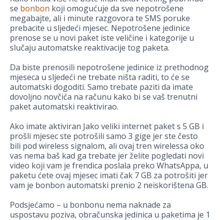
se
bonbon
koji omogućuje da sve nepotrošene
megabajte, ali i minute razgovora te SMS poruke
prebacite u sljedeći mjesec. Nepotrošene jedinice
prenose se u novi paket iste veličine i kategorije u
slučaju automatske reaktivacije tog paketa.
Da biste prenosili nepotrošene jedinice iz prethodnog
mjeseca u sljedeći ne trebate ništa raditi, to će se
automatski dogoditi. Samo trebate paziti da imate
dovoljno novčića na računu kako bi se vaš trenutni
paket automatski reaktivirao.
Ako imate aktiviran Jako veliki internet paket s 5 GB i
prošli mjesec ste potrošili samo 3 gige jer ste često
bili pod wireless signalom, ali ovaj tren wirelessa oko
vas nema baš kad ga trebate jer želite pogledati novi
video koji vam je frendica poslala preko WhatsAppa, u
paketu ćete ovaj mjesec imati čak 7 GB za potrošiti jer
vam je bonbon automatski prenio 2 neiskorištena GB.
Podsjećamo – u bonbonu nema naknade za
uspostavu poziva, obračunska jedinica u paketima je 1